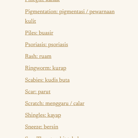
Phlegm: kahak
Pigmentation: pigmentasi / pewarnaan
kulit
Piles: buasir
Psoriasis: psoriasis
Rash: ruam
Ringworm: kurap
Scabies: kudis buta
Scar: parut
Scratch: menggaru / calar
Shingles: kayap
Sneeze: bersin