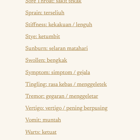
Sore Throat: sakit tekak
Sprain: terseliuh
Stiffness: kekakuan / lenguh
Stye: ketumbit
Sunburn: selaran matahari
Swollen: bengkak
Symptom: simptom / gejala
Tingling: rasa kebas / menggeletek
Tremor: gegaran / menggeletar
Vertigo: vertigo / pening berpusing
Vomit: muntah
Warts: ketuat