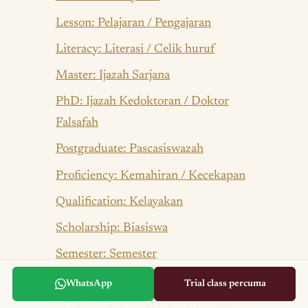
Lesson: Pelajaran / Pengajaran
Literacy: Literasi / Celik huruf
Master: Ijazah Sarjana
PhD: Ijazah Kedoktoran / Doktor
Falsafah
Postgraduate: Pascasiswazah
Proficiency: Kemahiran / Kecekapan
Qualification: Kelayakan
Scholarship: Biasiswa
Semester: Semester
Student: Pelajar / Murid
WhatsApp
Trial class percuma
Syllabus: Sukatan pelajaran / Silibus