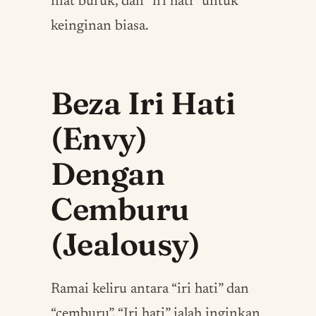
niat buruk, dan “iri hati” untuk
keinginan biasa.
Beza Iri Hati
(Envy)
Dengan
Cemburu
(Jealousy)
Ramai keliru antara “iri hati” dan
“cemburu”. “Iri hati” ialah inginkan