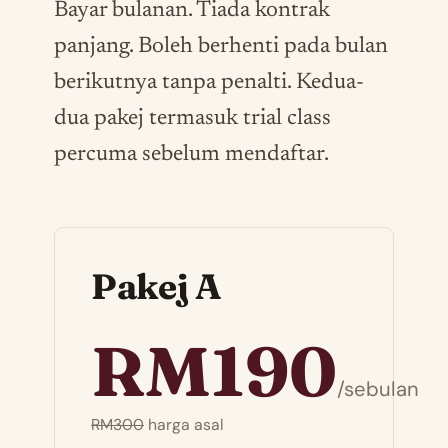
Bayar bulanan. Tiada kontrak
panjang. Boleh berhenti pada bulan
berikutnya tanpa penalti. Kedua-
dua pakej termasuk trial class
percuma sebelum mendaftar.
Pakej A
RM190
/sebulan
RM300
harga asal