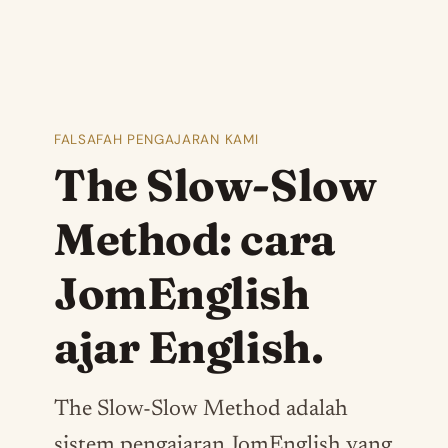
FALSAFAH PENGAJARAN KAMI
The Slow-Slow
Method: cara
JomEnglish
ajar English.
The Slow-Slow Method adalah
sistem pengajaran JomEnglish yang