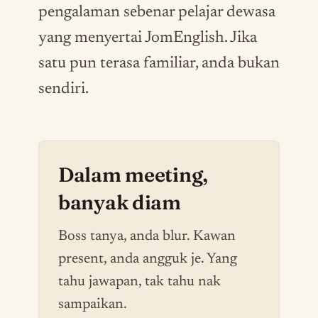
pengalaman sebenar pelajar dewasa
yang menyertai JomEnglish. Jika
satu pun terasa familiar, anda bukan
sendiri.
Dalam meeting,
banyak diam
Boss tanya, anda blur. Kawan
present, anda angguk je. Yang
tahu jawapan, tak tahu nak
sampaikan.