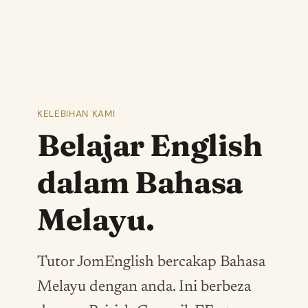
KELEBIHAN KAMI
Belajar English
dalam Bahasa
Melayu.
Tutor JomEnglish bercakap Bahasa
Melayu dengan anda. Ini berbeza