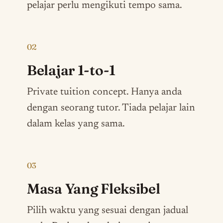
pelajar perlu mengikuti tempo sama.
02
Belajar 1-to-1
Private tuition concept. Hanya anda
dengan seorang tutor. Tiada pelajar lain
dalam kelas yang sama.
03
Masa Yang Fleksibel
Pilih waktu yang sesuai dengan jadual