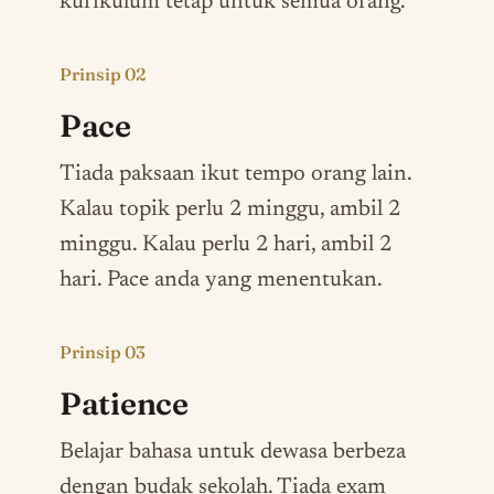
kurikulum tetap untuk semua orang.
Prinsip 02
Pace
Tiada paksaan ikut tempo orang lain.
Kalau topik perlu 2 minggu, ambil 2
minggu. Kalau perlu 2 hari, ambil 2
hari. Pace anda yang menentukan.
Prinsip 03
Patience
Belajar bahasa untuk dewasa berbeza
dengan budak sekolah. Tiada exam