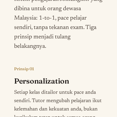
dibina untuk orang dewasa
Malaysia: 1-to-1, pace pelajar
sendiri, tanpa tekanan exam. Tiga
prinsip menjadi tulang
belakangnya.
Prinsip 01
Personalization
Setiap kelas ditailor untuk pace anda
sendiri. Tutor mengubah pelajaran ikut
kelemahan dan kekuatan anda, bukan