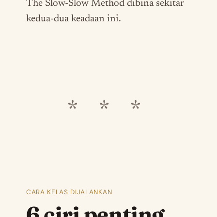
The Slow-Slow Method dibina sekitar
kedua-dua keadaan ini.
* * *
CARA KELAS DIJALANKAN
6 ciri penting