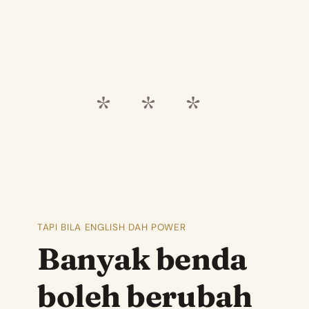
* * *
TAPI BILA ENGLISH DAH POWER
Banyak benda
boleh berubah