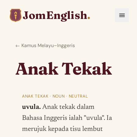
JomEnglish
.
← Kamus Melayu–Inggeris
Anak Tekak
ANAK TEKAK · NOUN · NEUTRAL
uvula.
Anak tekak dalam
Bahasa Inggeris ialah "uvula". Ia
merujuk kepada tisu lembut