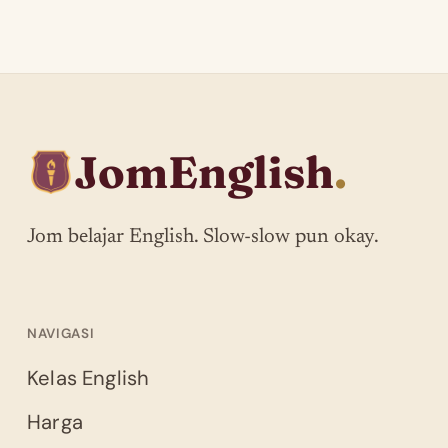
JomEnglish
.
Jom belajar English. Slow-slow pun okay.
NAVIGASI
Kelas English
Harga