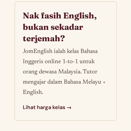
Nak fasih English,
bukan sekadar
terjemah?
JomEnglish ialah kelas Bahasa
Inggeris online 1-to-1 untuk
orang dewasa Malaysia. Tutor
mengajar dalam Bahasa Melayu +
English.
Lihat harga kelas →