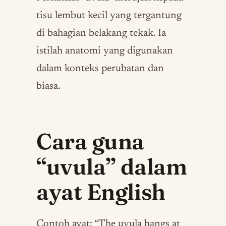
tisu lembut kecil yang tergantung
di bahagian belakang tekak. Ia
istilah anatomi yang digunakan
dalam konteks perubatan dan
biasa.
Cara guna
“uvula” dalam
ayat English
Contoh ayat: “The uvula hangs at