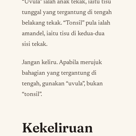
“Uvula” ialah anak tekak, iaitu tisu
tunggal yang tergantung di tengah
belakang tekak. “Tonsil” pula ialah
amandel, iaitu tisu di kedua-dua
sisi tekak.
Jangan keliru. Apabila merujuk
bahagian yang tergantung di
tengah, gunakan “uvula”, bukan
“tonsil”.
Kekeliruan