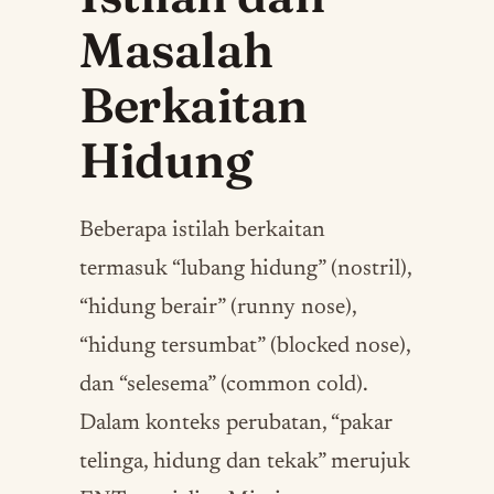
Masalah
Berkaitan
Hidung
Beberapa istilah berkaitan
termasuk “lubang hidung” (nostril),
“hidung berair” (runny nose),
“hidung tersumbat” (blocked nose),
dan “selesema” (common cold).
Dalam konteks perubatan, “pakar
telinga, hidung dan tekak” merujuk