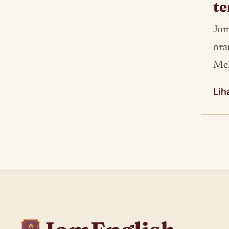
t
Jom
ora
Mel
Lih