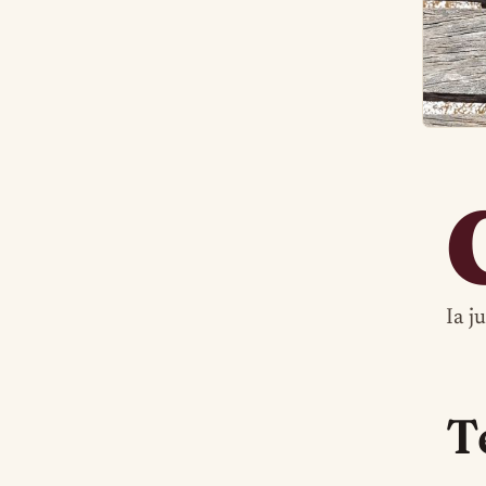
Ia j
T