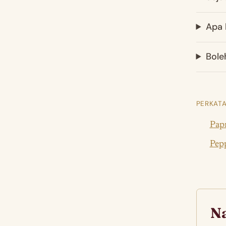
Apa 
Bole
PERKATA
Papr
Pepp
Na