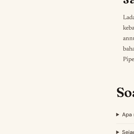
Lad
keb
annu
bah
Pipe
So
Apa 
Seja