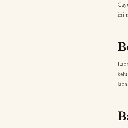
Caye
ini 
B
Lad
kelu
lada
B