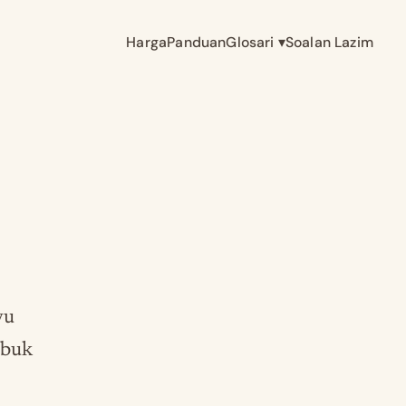
Harga
Panduan
Glosari
▾
Soalan Lazim
yu
rbuk