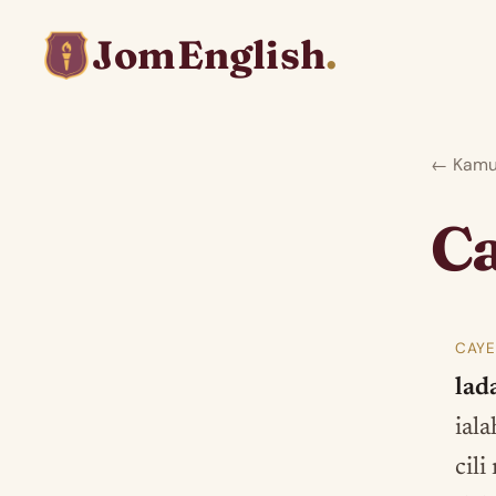
JomEnglish
.
← Kamus
C
CAYE
lad
iala
cil