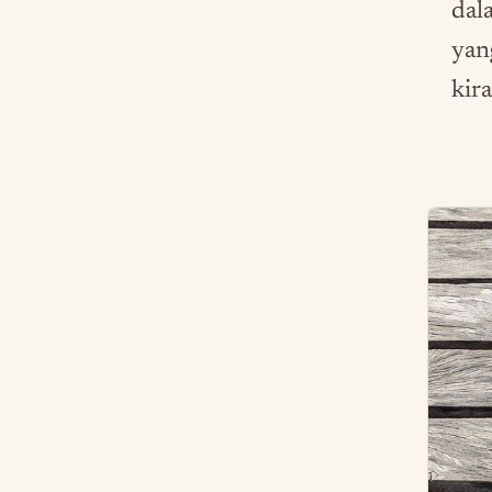
dala
yan
kir