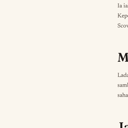
Ia i
Kepe
Scov
M
Lada
samb
sah
J