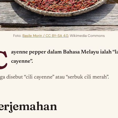
Foto:
Basile Morin / CC BY-SA 4.0
, Wikimedia Commons
C
ayenne pepper dalam Bahasa Melayu ialah “l
cayenne”.
uga disebut “cili cayenne” atau “serbuk cili merah”.
erjemahan