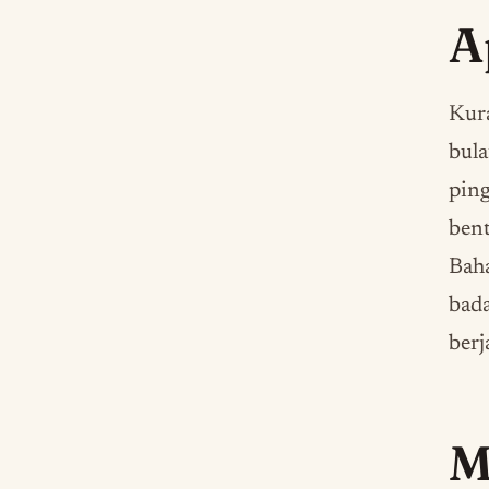
A
Kur
bula
ping
bent
Baha
bada
berj
M