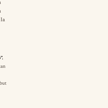
n
n
 Ia
”.
tan
but