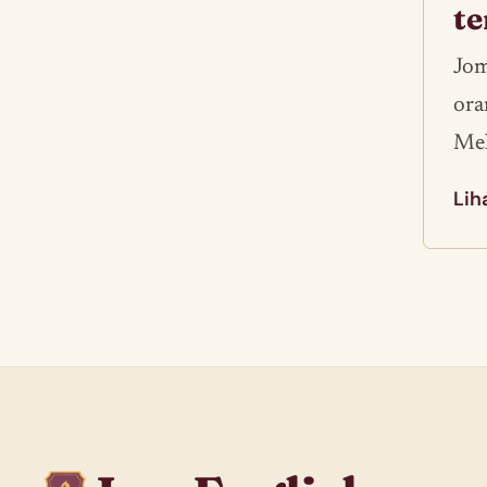
t
Jom
ora
Mel
Lih