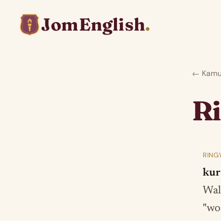
JomEnglish
.
← Kamus
R
RING
kur
Wal
"wo