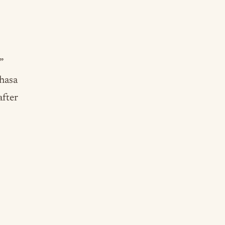
”
hasa
after