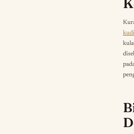
K
Kura
kudi
kula
dise
pada
pen
B
D