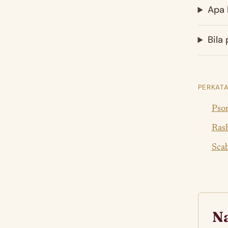
Apa 
Bila
PERKATA
Psor
Ras
Scab
Na