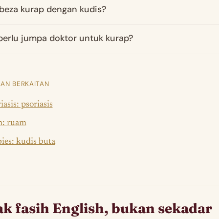
beza kurap dengan kudis?
 perlu jumpa doktor untuk kurap?
AN BERKAITAN
iasis: psoriasis
h: ruam
ies: kudis buta
k fasih English, bukan sekadar