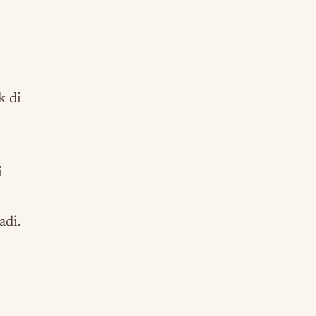
k di
i
adi.