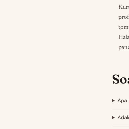
Kura
prof
tomp
Hal
pan
So
Apa 
Adak