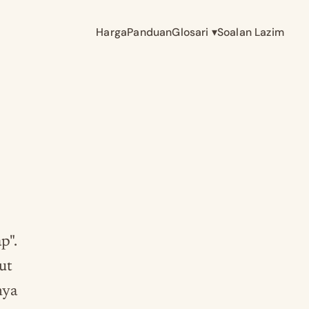
Harga
Panduan
Glosari
▾
Soalan Lazim
p".
ut
nya