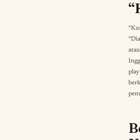
“
“Kur
“Dia
atau
Ingg
play
ber
penu
B