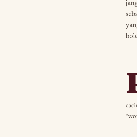
jan
seb
yang
bol
cac
“wo