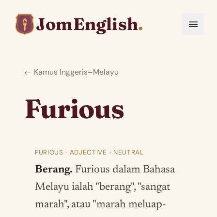
JomEnglish
.
← Kamus Inggeris–Melayu
Furious
FURIOUS · ADJECTIVE · NEUTRAL
Berang.
Furious dalam Bahasa
Melayu ialah "berang", "sangat
marah", atau "marah meluap-