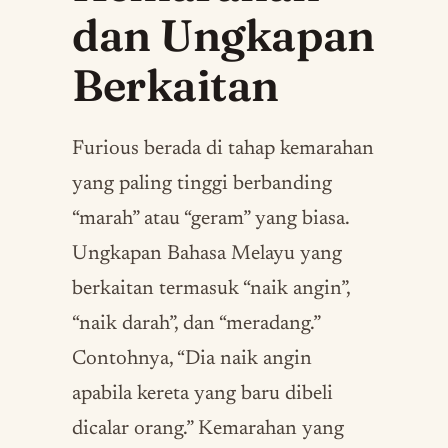
dan Ungkapan
Berkaitan
Furious berada di tahap kemarahan
yang paling tinggi berbanding
“marah” atau “geram” yang biasa.
Ungkapan Bahasa Melayu yang
berkaitan termasuk “naik angin”,
“naik darah”, dan “meradang.”
Contohnya, “Dia naik angin
apabila kereta yang baru dibeli
dicalar orang.” Kemarahan yang