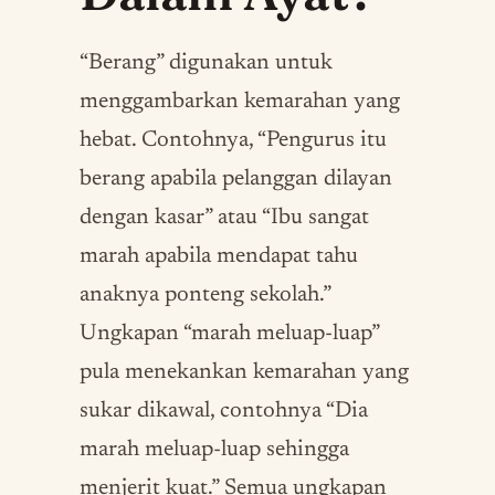
“Berang” digunakan untuk
menggambarkan kemarahan yang
hebat. Contohnya, “Pengurus itu
berang apabila pelanggan dilayan
dengan kasar” atau “Ibu sangat
marah apabila mendapat tahu
anaknya ponteng sekolah.”
Ungkapan “marah meluap-luap”
pula menekankan kemarahan yang
sukar dikawal, contohnya “Dia
marah meluap-luap sehingga
menjerit kuat.” Semua ungkapan