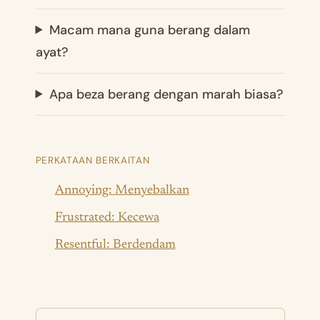
Macam mana guna berang dalam
ayat?
Apa beza berang dengan marah biasa?
PERKATAAN BERKAITAN
Annoying: Menyebalkan
Frustrated: Kecewa
Resentful: Berdendam