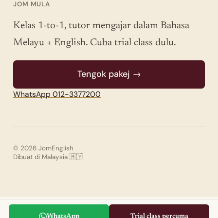
JOM MULA
Kelas 1-to-1, tutor mengajar dalam Bahasa
Melayu + English. Cuba trial class dulu.
Tengok pakej →
WhatsApp 012-3377200
© 2026 JomEnglish
Dibuat di Malaysia 🇲🇾
WhatsApp
Trial class percuma