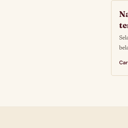
Na
te
Sel
bel
Car