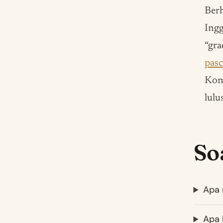
Berh
Ingg
“gra
pas
Kon
lulu
So
Apa 
Apa 