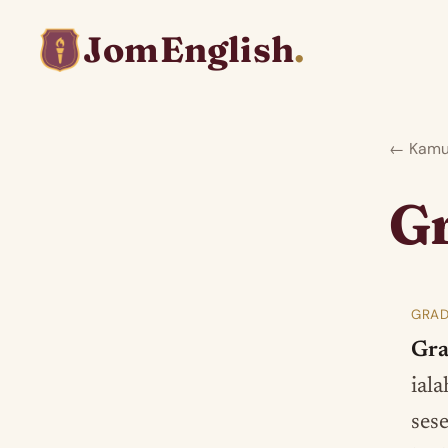
JomEnglish
.
← Kamus
G
GRAD
Gra
iala
ses