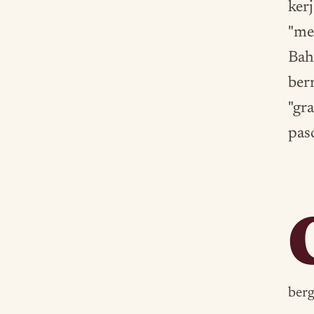
ker
"me
Baha
ber
"gr
pas
berg