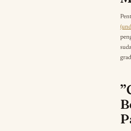
Pent
(und
peng
sud
grad
”
B
P