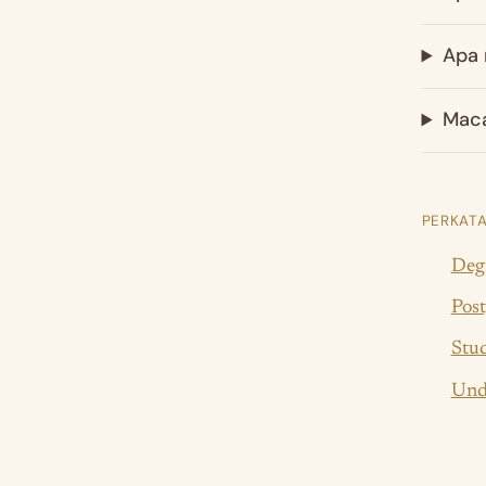
Apa 
Maca
PERKATA
Degr
Post
Stud
Und