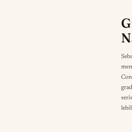
G
N
Seba
mena
Cont
grad
ser
lebi