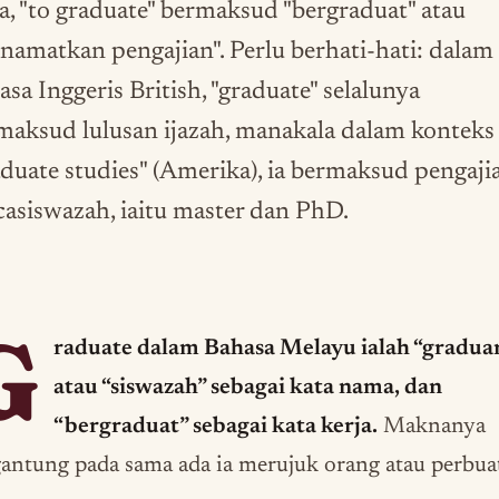
ja, "to graduate" bermaksud "bergraduat" atau
namatkan pengajian". Perlu berhati-hati: dalam
sa Inggeris British, "graduate" selalunya
maksud lulusan ijazah, manakala dalam konteks
aduate studies" (Amerika), ia bermaksud pengaji
casiswazah, iaitu master dan PhD.
G
raduate dalam Bahasa Melayu ialah “gradua
atau “siswazah” sebagai kata nama, dan
“bergraduat” sebagai kata kerja.
Maknanya
antung pada sama ada ia merujuk orang atau perbua