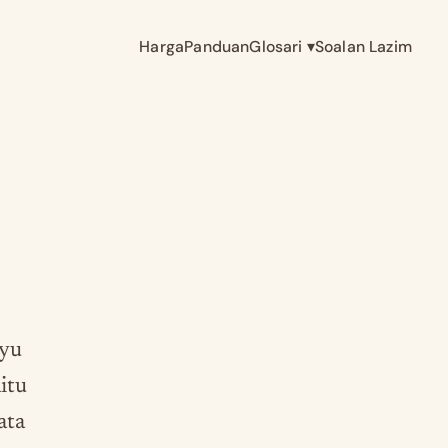
Harga
Panduan
Glosari
▾
Soalan Lazim
ayu
itu
ata