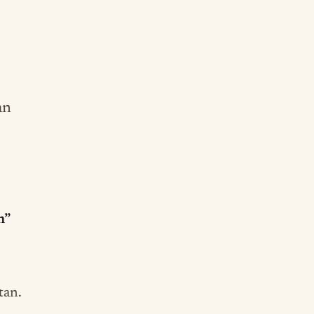
an
n”
tan.