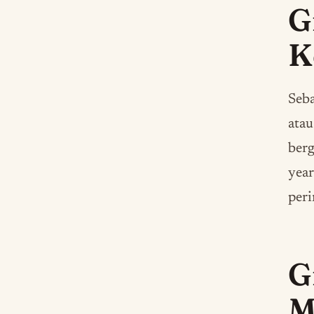
G
K
Seba
atau
berg
year
peri
G
M