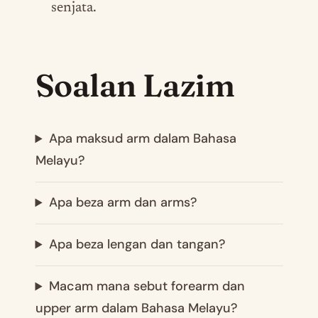
senjata.
Soalan Lazim
Apa maksud arm dalam Bahasa
Melayu?
Apa beza arm dan arms?
Apa beza lengan dan tangan?
Macam mana sebut forearm dan
upper arm dalam Bahasa Melayu?