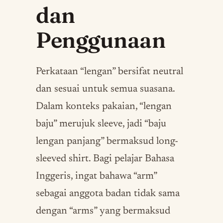
dan
Penggunaan
Perkataan “lengan” bersifat neutral
dan sesuai untuk semua suasana.
Dalam konteks pakaian, “lengan
baju” merujuk sleeve, jadi “baju
lengan panjang” bermaksud long-
sleeved shirt. Bagi pelajar Bahasa
Inggeris, ingat bahawa “arm”
sebagai anggota badan tidak sama
dengan “arms” yang bermaksud