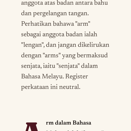
anggota atas badan antara bahu
dan pergelangan tangan.
Perhatikan bahawa "arm"
sebagai anggota badan ialah
"lengan", dan jangan dikelirukan
dengan "arms" yang bermaksud
senjata, iaitu "senjata" dalam
Bahasa Melayu. Register
perkataan ini neutral.
rm dalam Bahasa