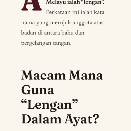
A
Melayu ialah “lengan”.
Perkataan ini ialah kata
nama yang merujuk anggota atas
badan di antara bahu dan
pergelangan tangan.
Macam Mana
Guna
“Lengan”
Dalam Ayat?