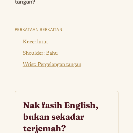
tangan?
PERKATAAN BERKAITAN
Knee: lutut
Shoulder: Bahu
Wrist: Pergelangan tangan
Nak fasih English,
bukan sekadar
terjemah?