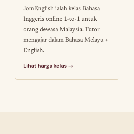
JomEnglish ialah kelas Bahasa
Inggeris online 1-to-1 untuk
orang dewasa Malaysia. Tutor
mengajar dalam Bahasa Melayu +
English.
Lihat harga kelas →