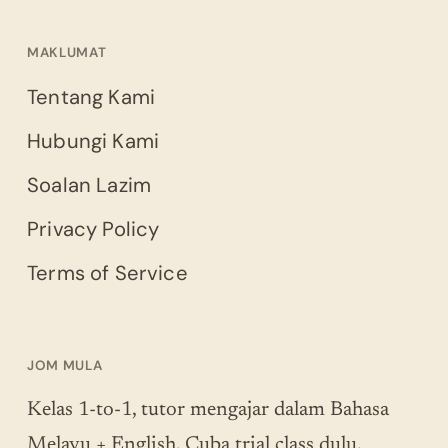
MAKLUMAT
Tentang Kami
Hubungi Kami
Soalan Lazim
Privacy Policy
Terms of Service
JOM MULA
Kelas 1-to-1, tutor mengajar dalam Bahasa
Melayu + English. Cuba trial class dulu.