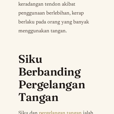
keradangan tendon akibat
penggunaan berlebihan, kerap
berlaku pada orang yang banyak
menggunakan tangan.
Siku
Berbanding
Pergelangan
Tangan
Siku dan
pergelangan tangan
ialah