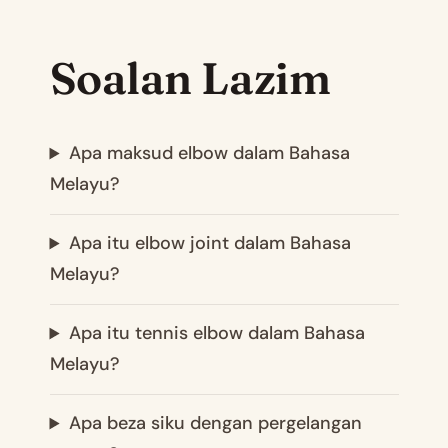
Soalan Lazim
Apa maksud elbow dalam Bahasa
Melayu?
Apa itu elbow joint dalam Bahasa
Melayu?
Apa itu tennis elbow dalam Bahasa
Melayu?
Apa beza siku dengan pergelangan