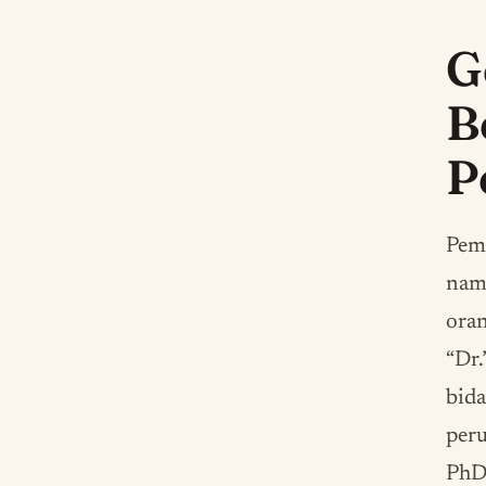
G
B
P
Pem
nam
oran
“Dr.
bida
per
PhD