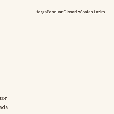
Harga
Panduan
Glosari
▾
Soalan Lazim
tor
pada