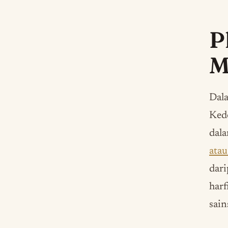
P
M
Dal
Kedo
dala
atau
dari
harf
sain