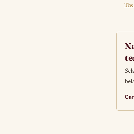
Thes
Na
te
Sel
bel
Car