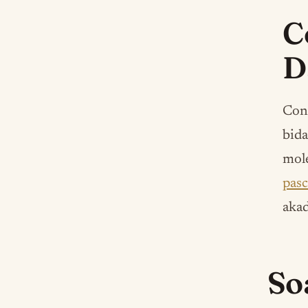
C
D
Con
bida
mole
pas
akad
So