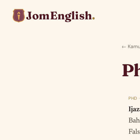
JomEnglish
.
← Kamus
P
PHD 
Ija
Bah
Fal