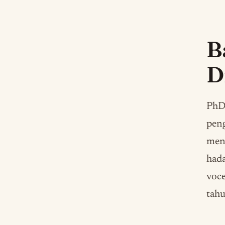
B
D
PhD
peng
men
hada
voce
tahu