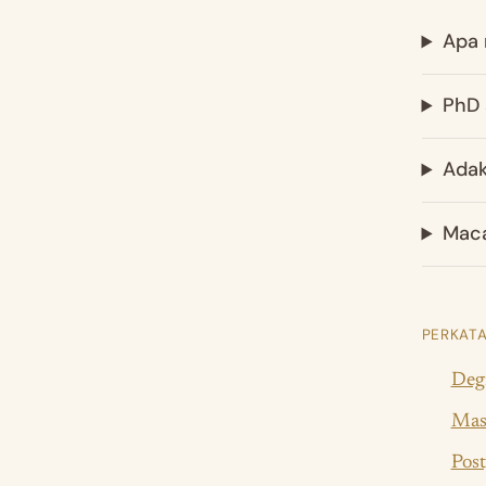
Apa 
PhD 
Adak
Maca
PERKATA
Degr
Mast
Post