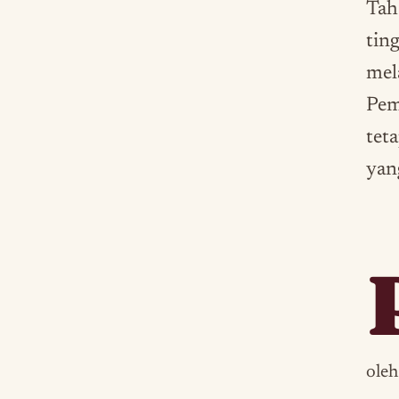
Tah
tin
mela
Pem
tet
yan
oleh