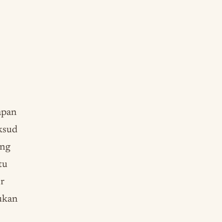
apan
ksud
ang
tu
or
ukan