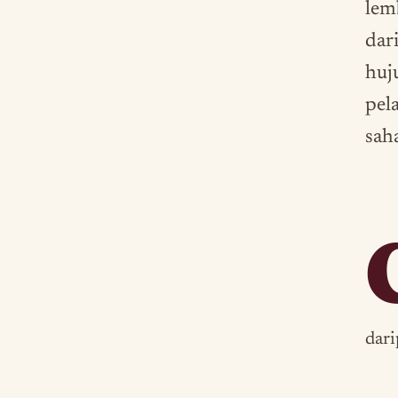
lem
dari
huj
pel
sah
dari