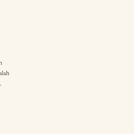
i
h
alah
.