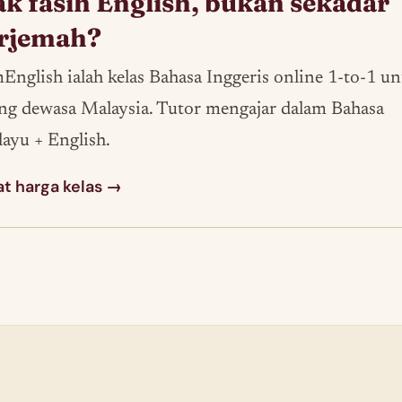
k fasih English, bukan sekadar
erjemah?
English ialah kelas Bahasa Inggeris online 1-to-1 u
ng dewasa Malaysia. Tutor mengajar dalam Bahasa
ayu + English.
at harga kelas →