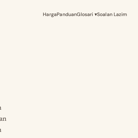
Harga
Panduan
Glosari
▾
Soalan Lazim
h
wan
h