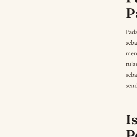
P
Pada
seba
meng
tula
seba
send
I
P