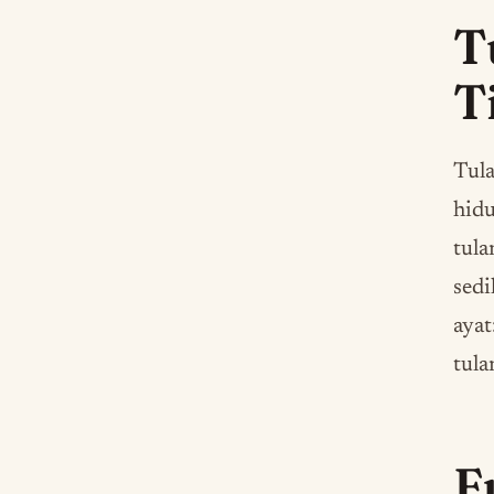
T
T
Tula
hidu
tula
sedi
ayat
tula
F