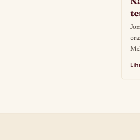
Na
t
Jom
ora
Mel
Lih