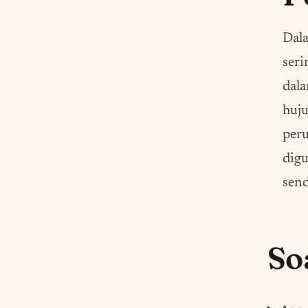
Dala
ser
dal
huju
peru
digu
send
So