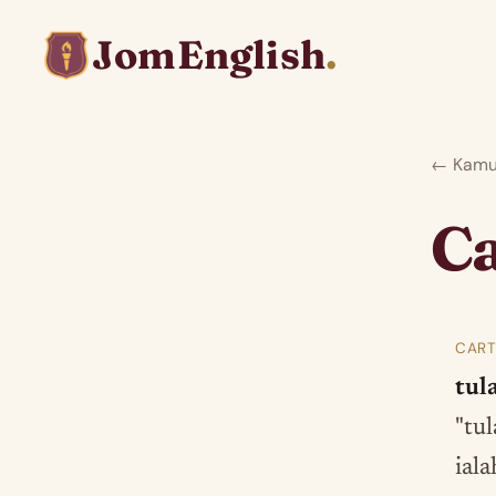
JomEnglish
.
← Kamus
Ca
CART
tul
"tu
ial