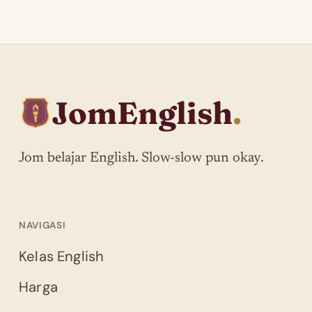
JomEnglish
.
Jom belajar English. Slow-slow pun okay.
NAVIGASI
Kelas English
Harga