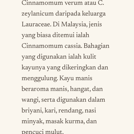
Cinnamomum verum atau C.
zeylanicum daripada keluarga
Lauraceae. Di Malaysia, jenis
yang biasa ditemui ialah
Cinnamomum cassia. Bahagian
yang digunakan ialah kulit
kayunya yang dikeringkan dan
menggulung. Kayu manis
beraroma manis, hangat, dan
wangi, serta digunakan dalam
briyani, kari, rendang, nasi
minyak, masak kurma, dan
pencuci mulut.