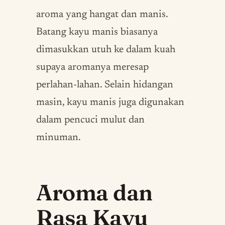
aroma yang hangat dan manis.
Batang kayu manis biasanya
dimasukkan utuh ke dalam kuah
supaya aromanya meresap
perlahan-lahan. Selain hidangan
masin, kayu manis juga digunakan
dalam pencuci mulut dan
minuman.
Aroma dan
Rasa Kayu