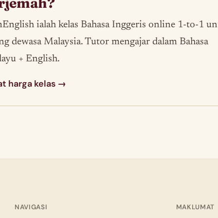
erjemah?
English ialah kelas Bahasa Inggeris online 1-to-1 u
ng dewasa Malaysia. Tutor mengajar dalam Bahasa
ayu + English.
at harga kelas →
NAVIGASI
MAKLUMAT