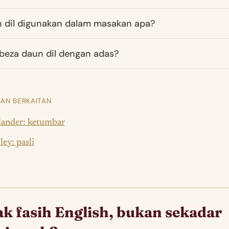
 dil digunakan dalam masakan apa?
beza daun dil dengan adas?
AN BERKAITAN
iander: ketumbar
ley: pasli
k fasih English, bukan sekadar