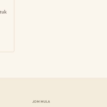
ntuk
JOM MULA