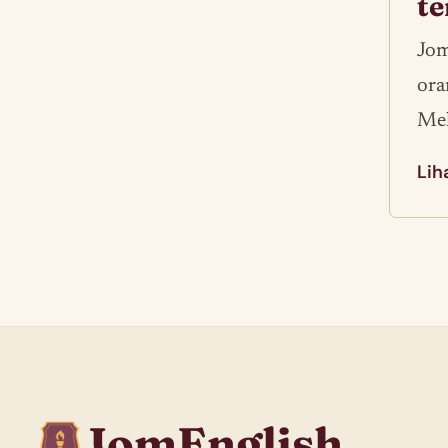
t
Jom
ora
Mel
Lih
JomEnglish
.