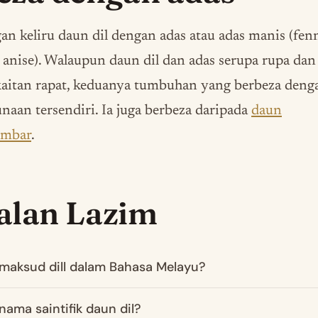
an keliru daun dil dengan adas atau adas manis (fen
 anise). Walaupun daun dil dan adas serupa rupa dan
kaitan rapat, keduanya tumbuhan yang berbeza deng
naan tersendiri. Ia juga berbeza daripada
daun
umbar
.
alan Lazim
maksud dill dalam Bahasa Melayu?
nama saintifik daun dil?