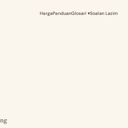
Harga
Panduan
Glosari
▾
Soalan Lazim
ang