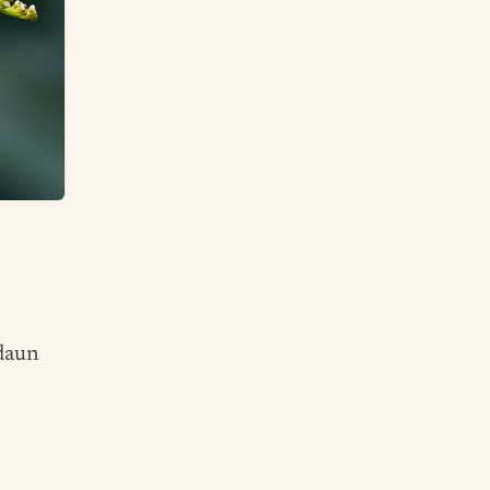
rdaun