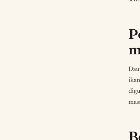
P
m
Daun
ikan
digu
masa
B