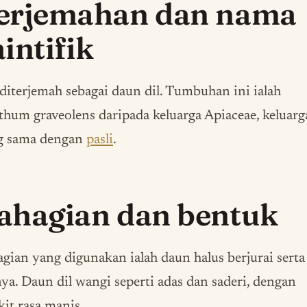
erjemahan dan nama
aintifik
 diterjemah sebagai daun dil. Tumbuhan ini ialah
hum graveolens daripada keluarga Apiaceae, keluarg
g sama dengan
pasli
.
ahagian dan bentuk
gian yang digunakan ialah daun halus berjurai serta
nya. Daun dil wangi seperti adas dan saderi, dengan
kit rasa manis.