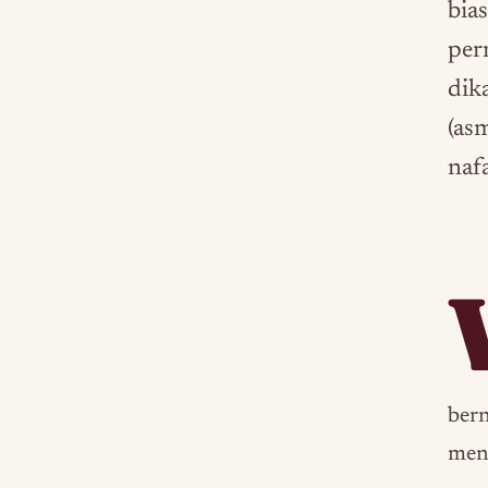
bia
per
dik
(as
naf
bern
men