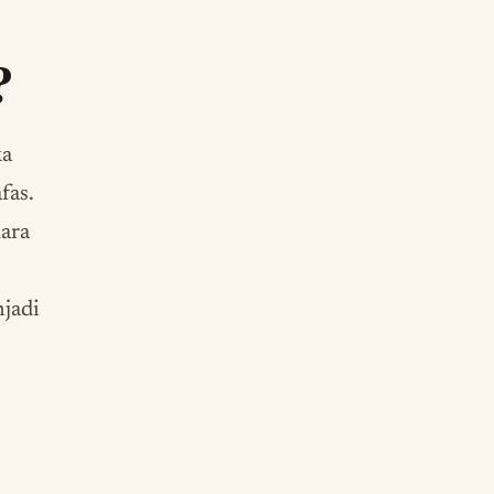
?
ka
fas.
dara
njadi