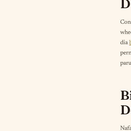
D
Cont
whee
dia
pern
paru
B
D
Nafa