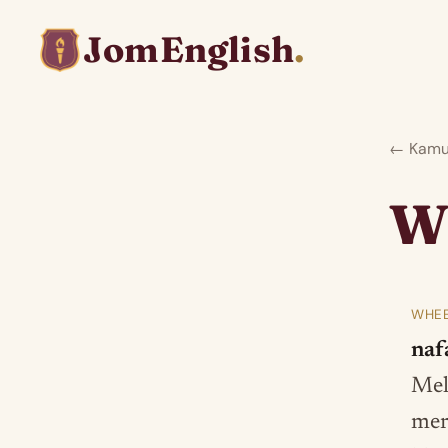
JomEnglish
.
← Kamus
W
WHEE
naf
Mela
mer