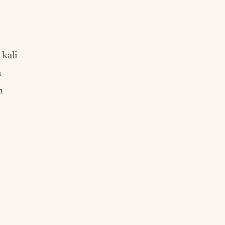
 kali
n
n