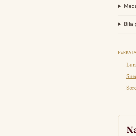
Maca
Bila
PERKATA
Lun
Snee
Sore
Na