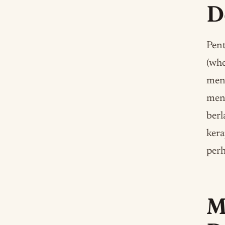
D
Pent
(whe
men
meng
berl
ker
perh
M