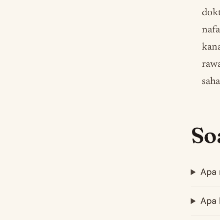
dokt
nafa
kana
raw
saha
So
Apa 
Apa 