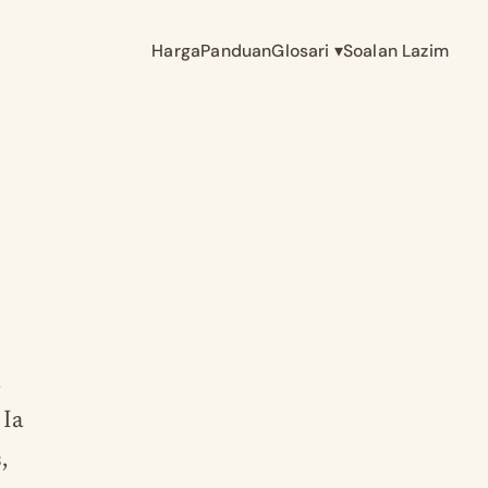
Harga
Panduan
Glosari
▾
Soalan Lazim
 Ia
,