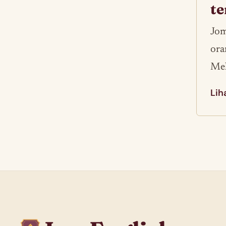
t
Jom
ora
Mel
Lih