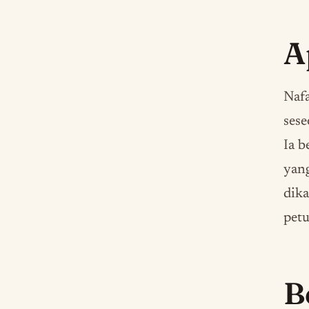
A
Nafa
sese
Ia b
yang
dika
petu
B