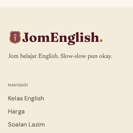
JomEnglish
.
Jom belajar English. Slow-slow pun okay.
NAVIGASI
Kelas English
Harga
Soalan Lazim