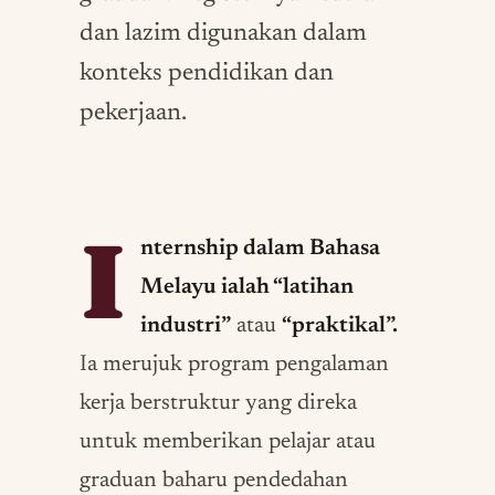
dan lazim digunakan dalam
konteks pendidikan dan
pekerjaan.
I
nternship dalam Bahasa
Melayu ialah “latihan
industri”
atau
“praktikal”.
Ia merujuk program pengalaman
kerja berstruktur yang direka
untuk memberikan pelajar atau
graduan baharu pendedahan