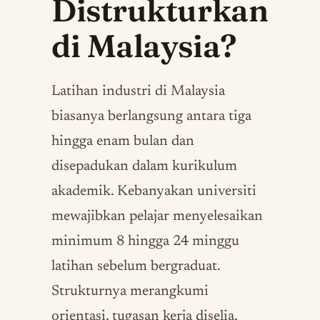
Distrukturkan
di Malaysia?
Latihan industri di Malaysia
biasanya berlangsung antara tiga
hingga enam bulan dan
disepadukan dalam kurikulum
akademik. Kebanyakan universiti
mewajibkan pelajar menyelesaikan
minimum 8 hingga 24 minggu
latihan sebelum bergraduat.
Strukturnya merangkumi
orientasi, tugasan kerja diselia,