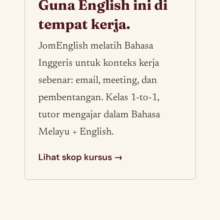
Guna English ini di
tempat kerja.
JomEnglish melatih Bahasa
Inggeris untuk konteks kerja
sebenar: email, meeting, dan
pembentangan. Kelas 1-to-1,
tutor mengajar dalam Bahasa
Melayu + English.
Lihat skop kursus →