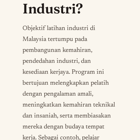
Industri?
Objektif latihan industri di
Malaysia tertumpu pada
pembangunan kemahiran,
pendedahan industri, dan
kesediaan kerjaya. Program ini
bertujuan melengkapkan pelatih
dengan pengalaman amali,
meningkatkan kemahiran teknikal
dan insaniah, serta membiasakan
mereka dengan budaya tempat
kerja. Sebagai contoh, pelajar