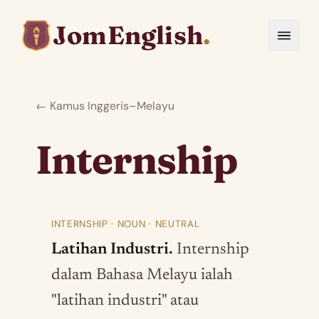
JomEnglish
.
← Kamus Inggeris–Melayu
Internship
INTERNSHIP · NOUN · NEUTRAL
Latihan Industri.
Internship
dalam Bahasa Melayu ialah
"latihan industri" atau