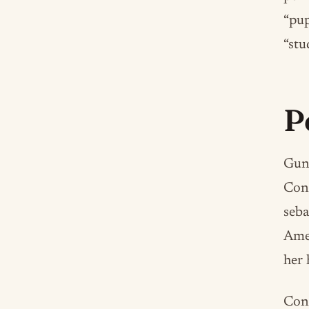
“pup
“stu
P
Guna
Cont
seba
Amer
her 
Con