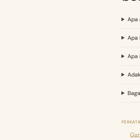
Apa 
Apa 
Apa 
Adak
Baga
PERKATA
Guru