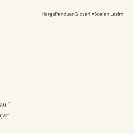
Harga
Panduan
Glosari
▾
Soalan Lazim
au "
ajar
"