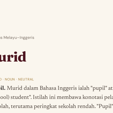
 Melayu–Inggeris
urid
D · NOUN · NEUTRAL
il.
Murid dalam Bahasa Inggeris ialah "pupil" at
hool) student". Istilah ini membawa konotasi pel
olah, terutama peringkat sekolah rendah. "Pupil