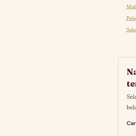
Maha
Pela
Seko
Na
te
Sel
bel
Car