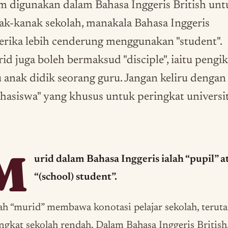
im digunakan dalam Bahasa Inggeris British unt
ak-kanak sekolah, manakala Bahasa Inggeris
rika lebih cenderung menggunakan "student".
id juga boleh bermaksud "disciple", iaitu pengi
u anak didik seorang guru. Jangan keliru dengan
hasiswa" yang khusus untuk peringkat universit
M
urid dalam Bahasa Inggeris ialah “pupil” a
“(school) student”.
lah “murid” membawa konotasi pelajar sekolah, terut
ngkat sekolah rendah. Dalam Bahasa Inggeris British