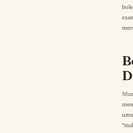
bole
exam
meru
B
D
Mur
memb
umu
“mah