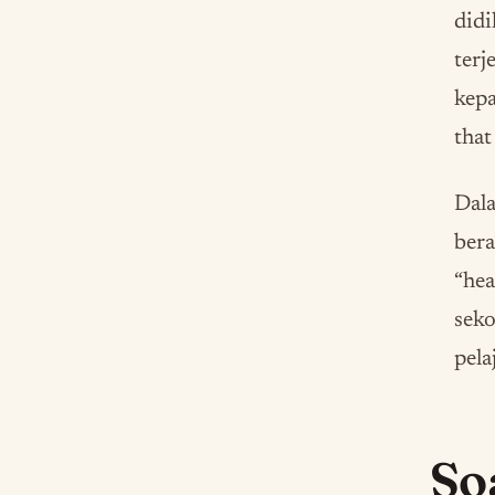
didi
terj
kepa
that
Dala
bera
“hea
seko
pela
So