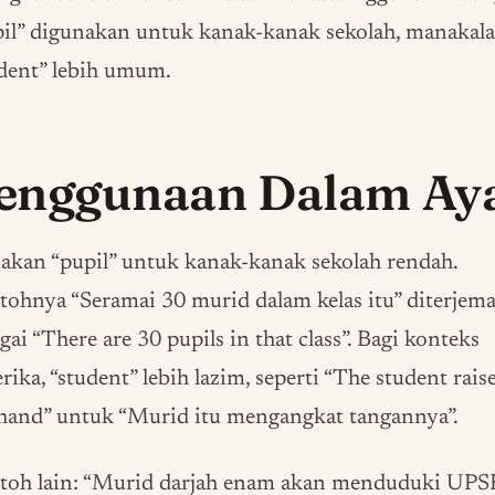
il” digunakan untuk kanak-kanak sekolah, manakala
dent” lebih umum.
enggunaan Dalam Ay
kan “pupil” untuk kanak-kanak sekolah rendah.
ohnya “Seramai 30 murid dalam kelas itu” diterjem
gai “There are 30 pupils in that class”. Bagi konteks
ika, “student” lebih lazim, seperti “The student rais
hand” untuk “Murid itu mengangkat tangannya”.
toh lain: “Murid darjah enam akan menduduki UPS