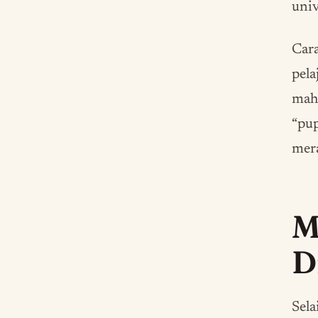
univ
Cara
pela
maha
“pup
mer
M
D
Sela