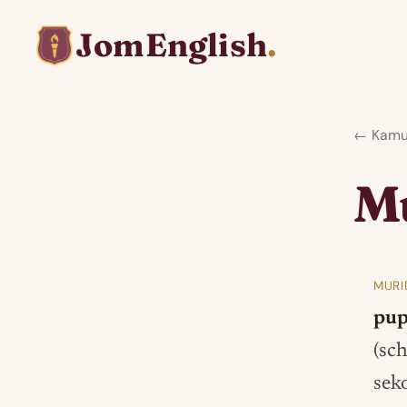
JomEnglish
.
← Kamus
M
MURI
pup
(sc
sek