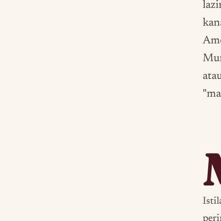
laz
kan
Ame
Mur
ata
"ma
Isti
peri