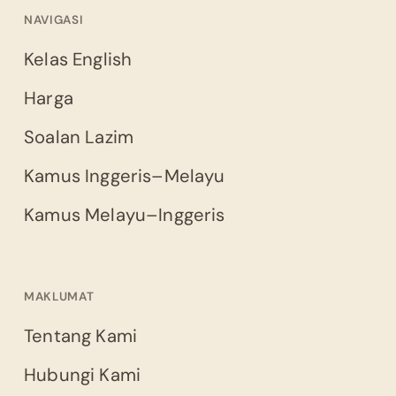
NAVIGASI
Kelas English
Harga
Soalan Lazim
Kamus Inggeris–Melayu
Kamus Melayu–Inggeris
MAKLUMAT
Tentang Kami
Hubungi Kami