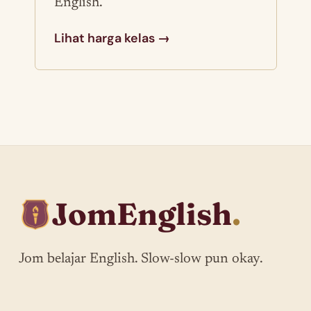
English.
Lihat harga kelas →
JomEnglish
.
Jom belajar English. Slow-slow pun okay.