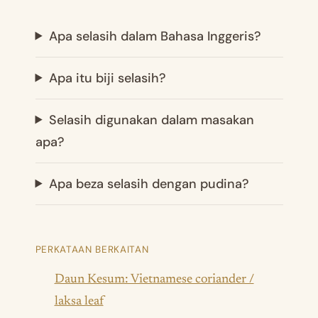
Apa selasih dalam Bahasa Inggeris?
Apa itu biji selasih?
Selasih digunakan dalam masakan
apa?
Apa beza selasih dengan pudina?
PERKATAAN BERKAITAN
Daun Kesum: Vietnamese coriander /
laksa leaf