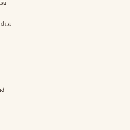
asa
 dua
ud