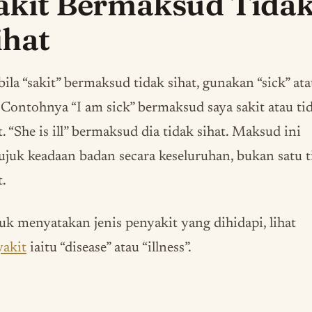
akit Bermaksud Tida
ihat
ila “sakit” bermaksud tidak sihat, gunakan “sick” at
”. Contohnya “I am sick” bermaksud saya sakit atau ti
t. “She is ill” bermaksud dia tidak sihat. Maksud ini
juk keadaan badan secara keseluruhan, bukan satu t
t.
k menyatakan jenis penyakit yang dihidapi, lihat
yakit
iaitu “disease” atau “illness”.