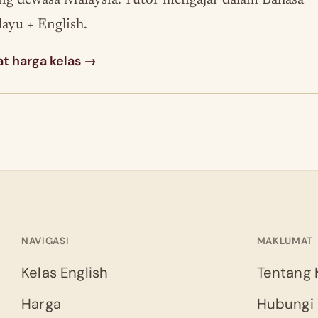
ng dewasa Malaysia. Tutor mengajar dalam Bahasa
ayu + English.
at harga kelas →
NAVIGASI
MAKLUMAT
Kelas English
Tentang 
Harga
Hubungi