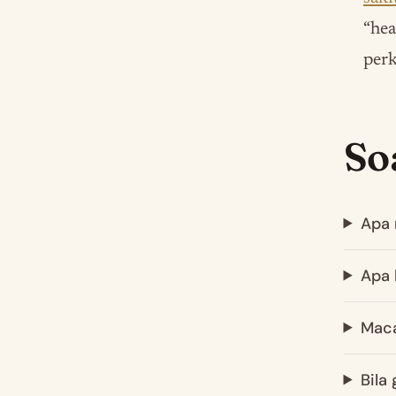
“he
perk
So
Apa 
Apa 
Maca
Bila