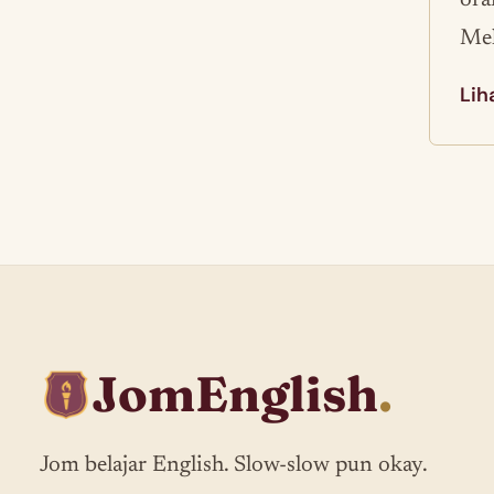
ora
Mel
Lih
JomEnglish
.
Jom belajar English. Slow-slow pun okay.