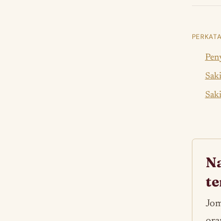
PERKATA
Peny
Saki
Saki
Na
t
Jom