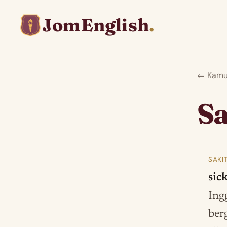
JomEnglish
.
← Kamus
Sa
SAKI
sick
Ingg
ber