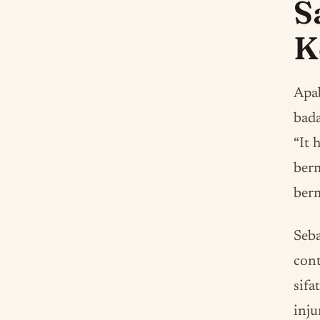
S
K
Apab
bada
“It 
berm
berm
Seba
cont
sifa
inju