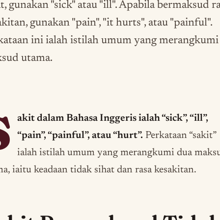
t, gunakan "sick" atau "ill". Apabila bermaksud r
kitan, gunakan "pain", "it hurts", atau "painful".
kataan ini ialah istilah umum yang merangkumi
sud utama.
S
akit dalam Bahasa Inggeris ialah “sick”, “ill”,
“pain”, “painful”, atau “hurt”.
Perkataan “sakit”
ialah istilah umum yang merangkumi dua maks
a, iaitu keadaan tidak sihat dan rasa kesakitan.