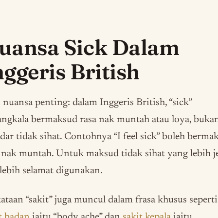
uansa Sick Dalam
nggeris British
 nuansa penting: dalam Inggeris British, “sick”
ngkala bermaksud rasa nak muntah atau loya, buka
dar tidak sihat. Contohnya “I feel sick” boleh berma
 nak muntah. Untuk maksud tidak sihat yang lebih je
” lebih selamat digunakan.
ataan “sakit” juga muncul dalam frasa khusus seperti
t badan
iaitu “body ache” dan
sakit kepala
iaitu