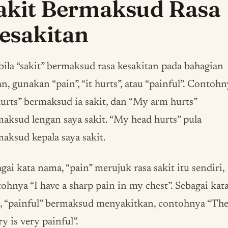
akit Bermaksud Rasa
esakitan
ila “sakit” bermaksud rasa kesakitan pada bahagian
n, gunakan “pain”, “it hurts”, atau “painful”. Contoh
hurts” bermaksud ia sakit, dan “My arm hurts”
aksud lengan saya sakit. “My head hurts” pula
aksud kepala saya sakit.
gai kata nama, “pain” merujuk rasa sakit itu sendiri,
ohnya “I have a sharp pain in my chest”. Sebagai kat
t, “painful” bermaksud menyakitkan, contohnya “Th
ry is very painful”.