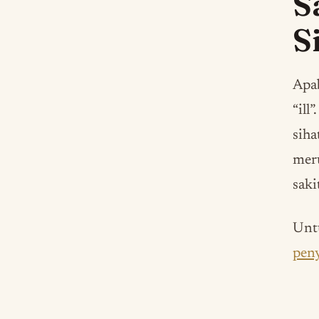
S
S
Apab
“ill
siha
meru
saki
Untu
pen