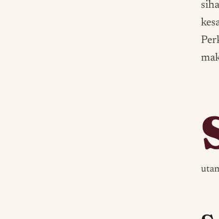
siha
kesa
Per
mak
utam