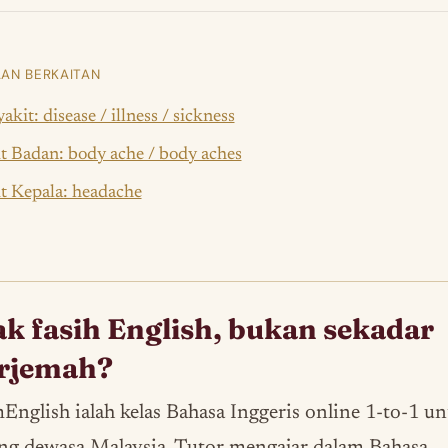
AN BERKAITAN
akit: disease / illness / sickness
t Badan: body ache / body aches
t Kepala: headache
k fasih English, bukan sekadar
erjemah?
English ialah kelas Bahasa Inggeris online 1-to-1 u