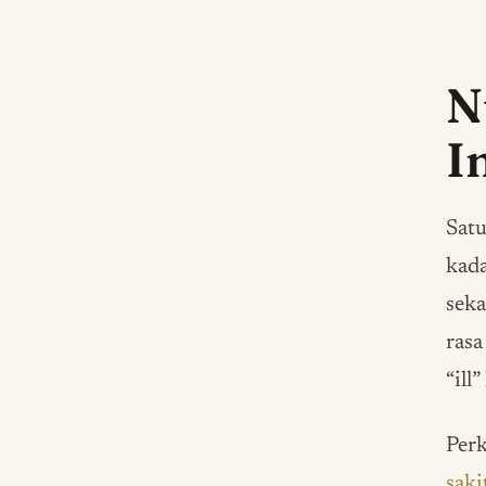
N
I
Satu
kada
seka
rasa
“ill
Perk
saki