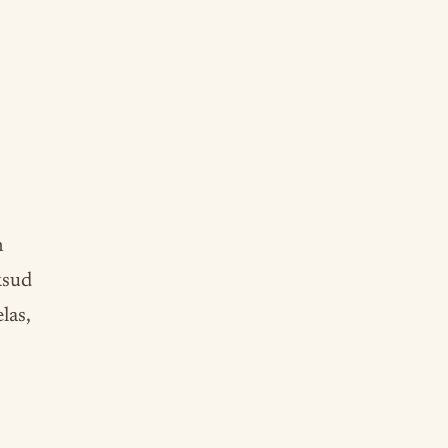
n
ksud
las,