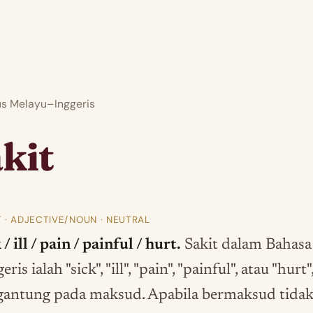
 Melayu–Inggeris
kit
T · ADJECTIVE/NOUN · NEUTRAL
 / ill / pain / painful / hurt.
Sakit dalam Bahasa
eris ialah "sick", "ill", "pain", "painful", atau "hurt"
gantung pada maksud. Apabila bermaksud tida