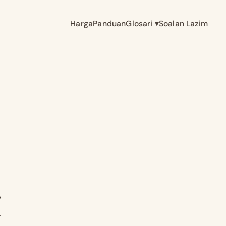
Harga
Panduan
Glosari
▾
Soalan Lazim
,
k