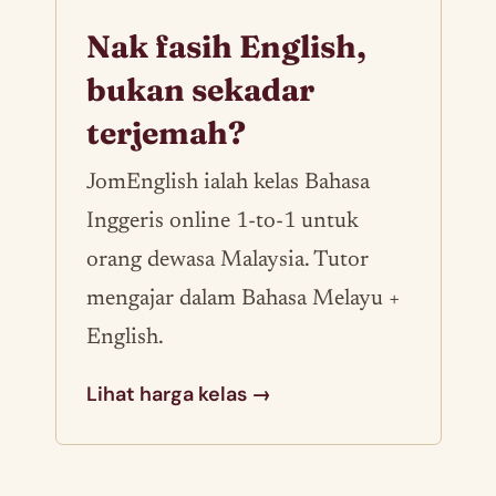
Nak fasih English,
bukan sekadar
terjemah?
JomEnglish ialah kelas Bahasa
Inggeris online 1-to-1 untuk
orang dewasa Malaysia. Tutor
mengajar dalam Bahasa Melayu +
English.
Lihat harga kelas →