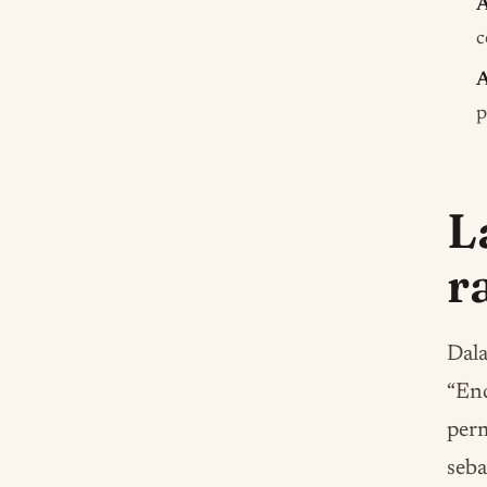
c
p
L
r
Dal
“Enc
per
seba