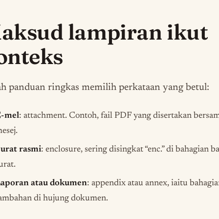
aksud lampiran ikut
onteks
ah panduan ringkas memilih perkataan yang betul:
-mel
: attachment. Contoh, fail PDF yang disertakan bersa
esej.
urat rasmi
: enclosure, sering disingkat “enc.” di bahagian 
urat.
aporan atau dokumen
: appendix atau annex, iaitu bahagi
ambahan di hujung dokumen.