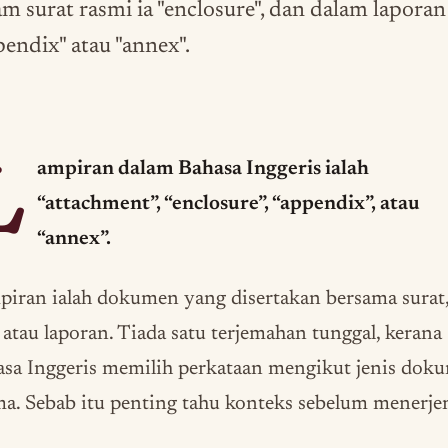
am surat rasmi ia "enclosure", dan dalam laporan
pendix" atau "annex".
L
ampiran dalam Bahasa Inggeris ialah
“attachment”, “enclosure”, “appendix”, atau
“annex”.
iran ialah dokumen yang disertakan bersama surat,
 atau laporan. Tiada satu terjemahan tunggal, kerana
asa Inggeris memilih perkataan mengikut jenis dok
a. Sebab itu penting tahu konteks sebelum menerje