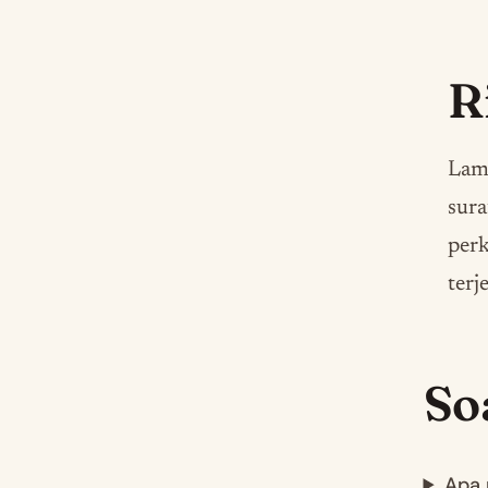
R
Lamp
sura
per
terj
So
Apa 