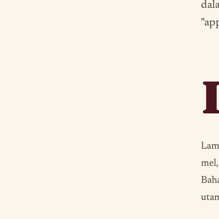
dal
"ap
Lamp
mel,
Bah
utam