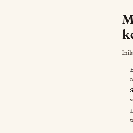
M
k
Inil
E
m
S
s
L
t