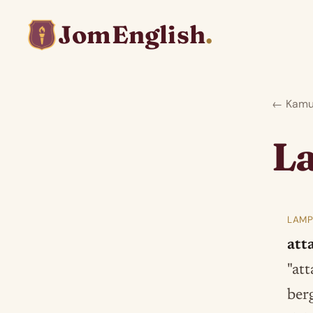
JomEnglish
.
← Kamus
L
LAMP
att
"att
ber