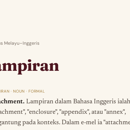
 Melayu–Inggeris
ampiran
IRAN · NOUN · FORMAL
achment.
Lampiran dalam Bahasa Inggeris iala
achment", "enclosure", "appendix", atau "annex",
gantung pada konteks. Dalam e-mel ia "attachme