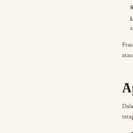
S
L
a
Fras
atau
A
Dala
teta