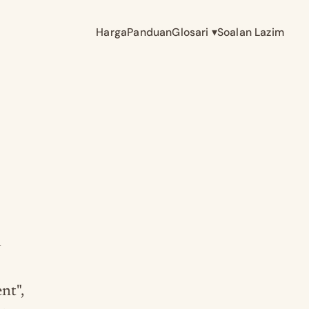
Harga
Panduan
Glosari
▾
Soalan Lazim
h
nt",