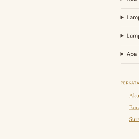
Lamp
Lamp
Apa 
PERKATA
Akuj
Bor
Sura