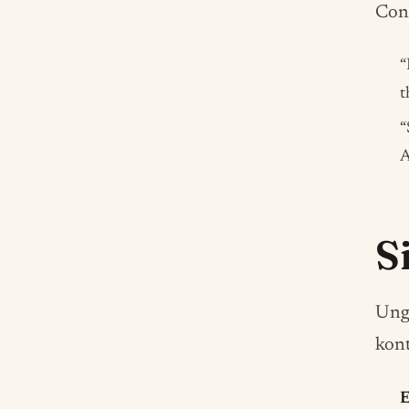
Cont
“
t
“
A
S
Ungk
kont
E