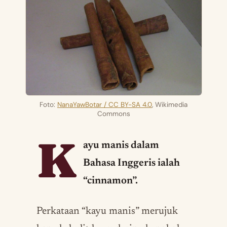
Foto:
NanaYawBotar / CC BY-SA 4.0
, Wikimedia
Commons
K
ayu manis dalam
Bahasa Inggeris ialah
“cinnamon”.
Perkataan “kayu manis” merujuk