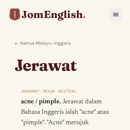
JomEnglish
.
← Kamus Melayu–Inggeris
Jerawat
JERAWAT · NOUN · NEUTRAL
acne / pimple.
Jerawat dalam
Bahasa Inggeris ialah "acne" atau
"pimple". "Acne" merujuk