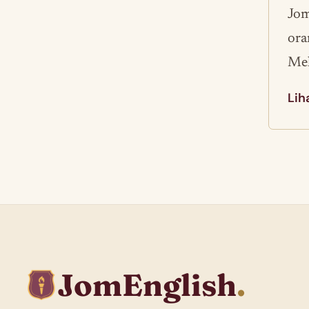
Jom
ora
Mel
Lih
JomEnglish
.