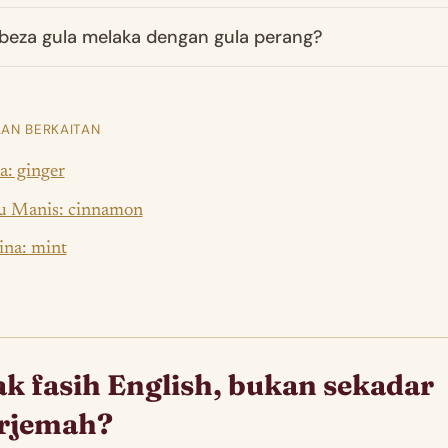
beza gula melaka dengan gula perang?
AN BERKAITAN
a: ginger
u Manis: cinnamon
ina: mint
k fasih English, bukan sekadar
erjemah?