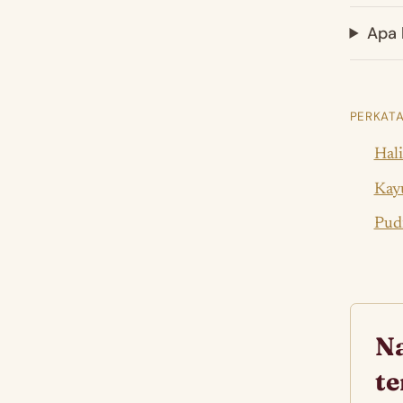
Apa 
PERKATA
Hali
Kay
Pud
Na
t