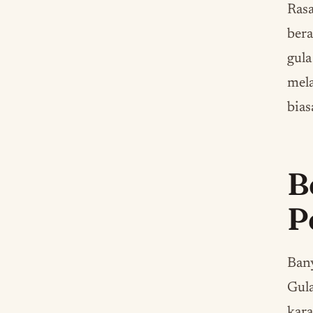
Ras
bera
gula
mela
bias
B
P
Bany
Gula
kara