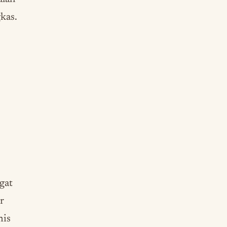
kas.
gat
r
nis