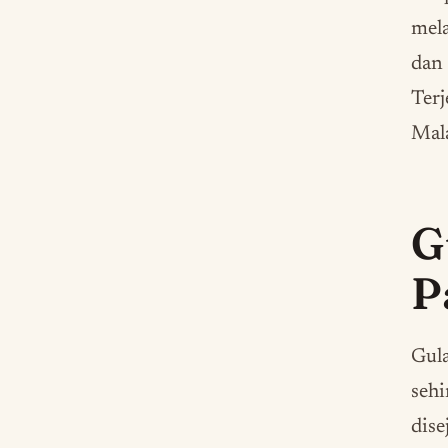
mela
dan
Terj
Mal
G
P
Gula
sehi
dise