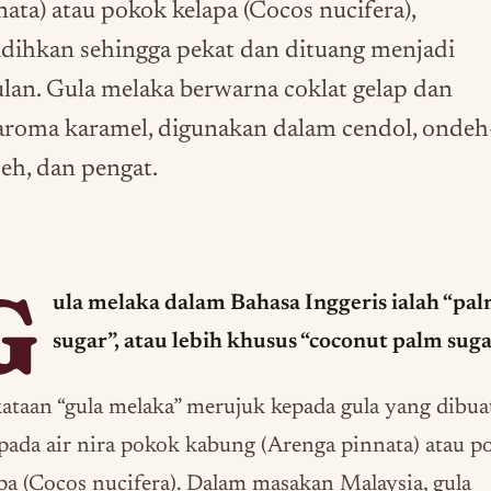
nata) atau pokok kelapa (Cocos nucifera),
idihkan sehingga pekat dan dituang menjadi
ulan. Gula melaka berwarna coklat gelap dan
aroma karamel, digunakan dalam cendol, ondeh
eh, dan pengat.
G
ula melaka dalam Bahasa Inggeris ialah “pa
sugar”, atau lebih khusus “coconut palm suga
ataan “gula melaka” merujuk kepada gula yang dibua
pada air nira pokok kabung (Arenga pinnata) atau p
pa (Cocos nucifera). Dalam masakan Malaysia, gula