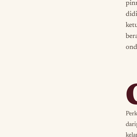
pin
did
ket
ber
ond
Perk
dari
kela