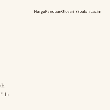
Harga
Panduan
Glosari
▾
Soalan Lazim
ah
. Ia