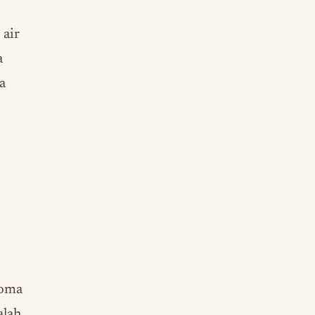
 air
a
a
roma
alah