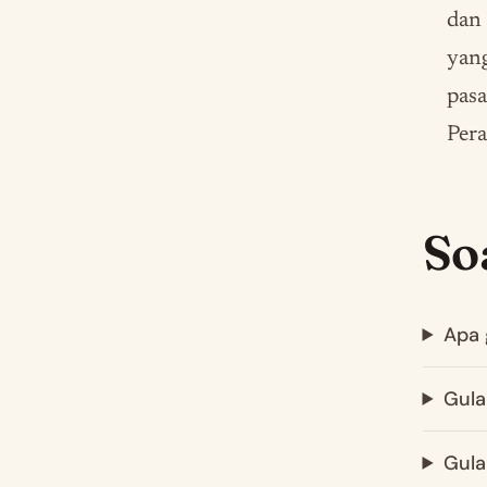
dan 
yang
pasa
Per
So
Apa 
Gula
Gula