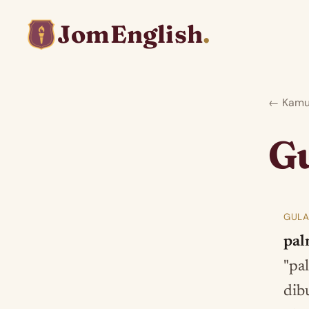
JomEnglish
.
← Kamus
G
GULA
pal
"pa
dib