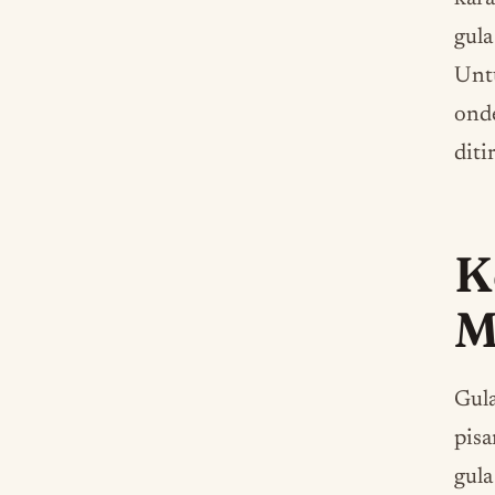
gula
Untu
onde
diti
K
M
Gul
pisa
gula