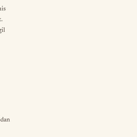
nis
.
il
 dan