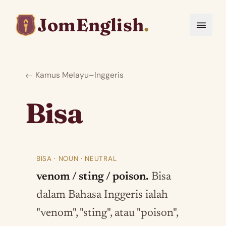
JomEnglish
.
← Kamus Melayu–Inggeris
Bisa
BISA · NOUN · NEUTRAL
venom / sting / poison.
Bisa
dalam Bahasa Inggeris ialah
"venom", "sting", atau "poison",