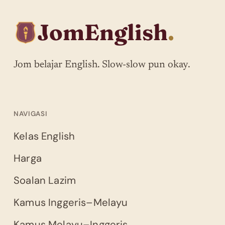
JomEnglish
.
Jom belajar English. Slow-slow pun okay.
NAVIGASI
Kelas English
Harga
Soalan Lazim
Kamus Inggeris–Melayu
Kamus Melayu–Inggeris