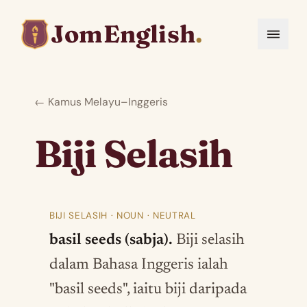
JomEnglish
.
← Kamus Melayu–Inggeris
Biji Selasih
BIJI SELASIH · NOUN · NEUTRAL
basil seeds (sabja).
Biji selasih
dalam Bahasa Inggeris ialah
"basil seeds", iaitu biji daripada