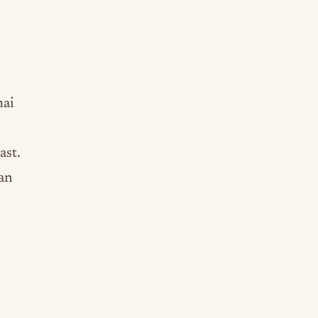
mai
ast.
an