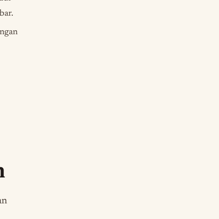
bar.
angan
n
an