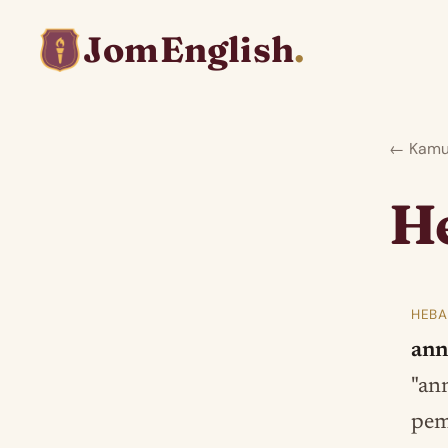
JomEnglish
.
← Kamus
H
HEBA
ann
"ann
pem