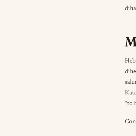
diha
M
Heb
dihe
salu
Kata
“to 
Cont