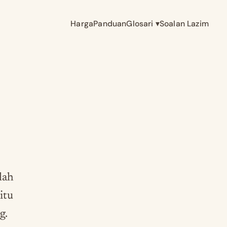
Harga
Panduan
Glosari
▾
Soalan Lazim
lah
itu
g.