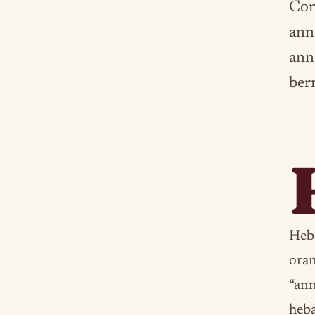
Con
ann
ann
ber
Heb
oran
“ann
heba