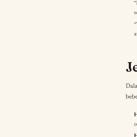
“
s
“
a
J
Dala
bebe
H
o
H