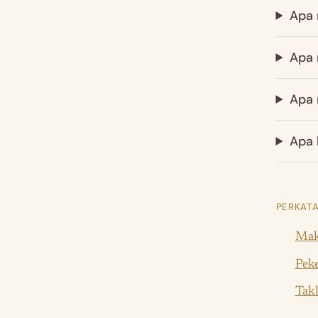
Apa 
Apa
Apa
Apa 
PERKATA
Mak
Peke
Takl