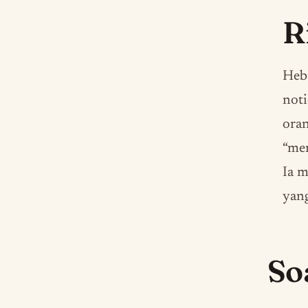
R
Heba
noti
ora
“me
Ia m
yan
So