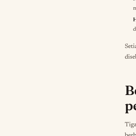
m
H
d
Seti
dise
B
p
Tiga
berb