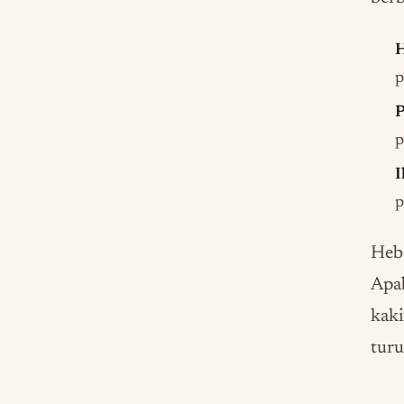
H
p
P
p
I
p
Heba
Apab
kaki
tur