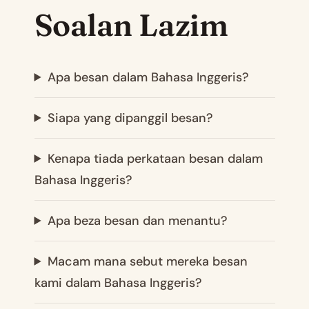
Soalan Lazim
Apa besan dalam Bahasa Inggeris?
Siapa yang dipanggil besan?
Kenapa tiada perkataan besan dalam
Bahasa Inggeris?
Apa beza besan dan menantu?
Macam mana sebut mereka besan
kami dalam Bahasa Inggeris?