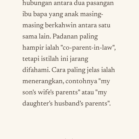
hubungan antara dua pasangan
ibu bapa yang anak masing-
masing berkahwin antara satu
sama lain. Padanan paling
hampir ialah "co-parent-in-law",
tetapi istilah ini jarang
difahami. Cara paling jelas ialah
menerangkan, contohnya "my
son's wife's parents" atau "my
daughter's husband's parents".