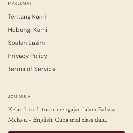
MAKLUMAT
Tentang Kami
Hubungi Kami
Soalan Lazim
Privacy Policy
Terms of Service
JOM MULA
Kelas 1-to-1, tutor mengajar dalam Bahasa
Melayu + English. Cuba trial class dulu.