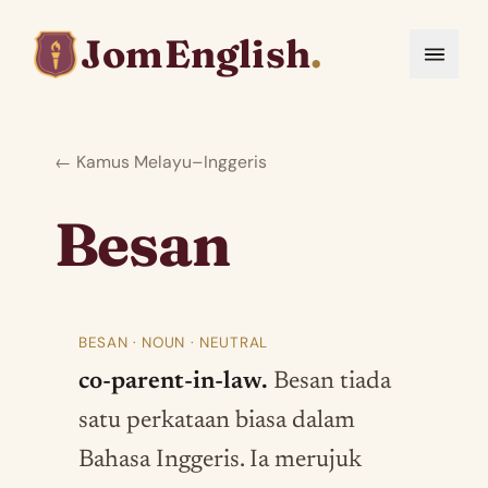
JomEnglish
.
← Kamus Melayu–Inggeris
Besan
BESAN · NOUN · NEUTRAL
co-parent-in-law.
Besan tiada
satu perkataan biasa dalam
Bahasa Inggeris. Ia merujuk