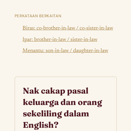
PERKATAAN BERKAITAN
Biras: co-brother-in-law / co-sister-in-law
Ipar: brother-in-law / sister-in-law
Menantu: son-in-law / daughter-in-law
Nak cakap pasal
keluarga dan orang
sekeliling dalam
English?