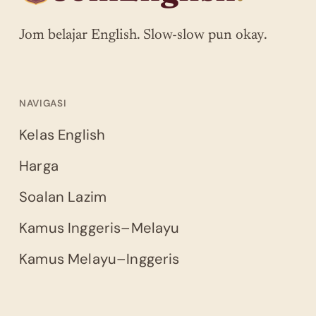
Jom belajar English. Slow-slow pun okay.
NAVIGASI
Kelas English
Harga
Soalan Lazim
Kamus Inggeris–Melayu
Kamus Melayu–Inggeris