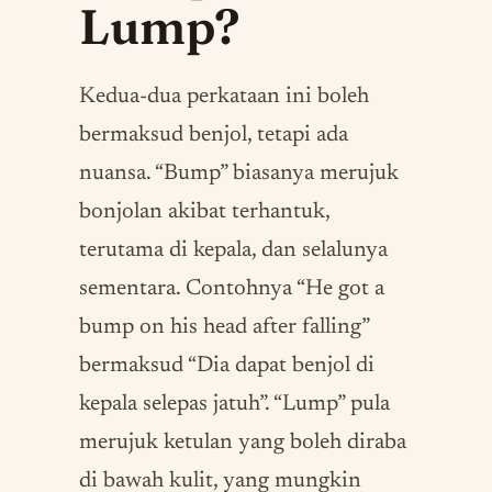
Lump?
Kedua-dua perkataan ini boleh
bermaksud benjol, tetapi ada
nuansa. “Bump” biasanya merujuk
bonjolan akibat terhantuk,
terutama di kepala, dan selalunya
sementara. Contohnya “He got a
bump on his head after falling”
bermaksud “Dia dapat benjol di
kepala selepas jatuh”. “Lump” pula
merujuk ketulan yang boleh diraba
di bawah kulit, yang mungkin