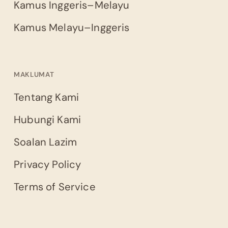
Kamus Inggeris–Melayu
Kamus Melayu–Inggeris
MAKLUMAT
Tentang Kami
Hubungi Kami
Soalan Lazim
Privacy Policy
Terms of Service