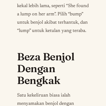
kekal lebih lama, seperti “She found
a lump on her arm”. Pilih “bump”
untuk benjol akibat terhantuk, dan
“lump” untuk ketulan yang teraba.
Beza Benjol
Dengan
Bengkak
Satu kekeliruan biasa ialah
menyamakan benjol dengan