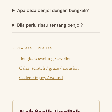
Apa beza benjol dengan bengkak?
Bila perlu risau tentang benjol?
PERKATAAN BERKAITAN
Bengkak: swelling / swollen
Calar: scratch / graze / abrasion
Cedera: injury / wound