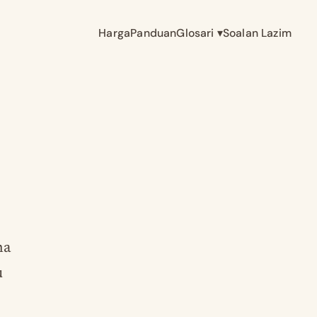
Harga
Panduan
Glosari
▾
Soalan Lazim
ha
u