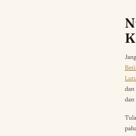
N
K
Jang
Beti
Lut
dan 
dan 
Tula
paha