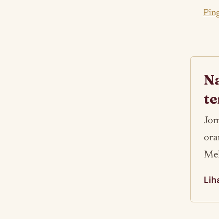
Ping
Na
t
Jom
ora
Mel
Lih