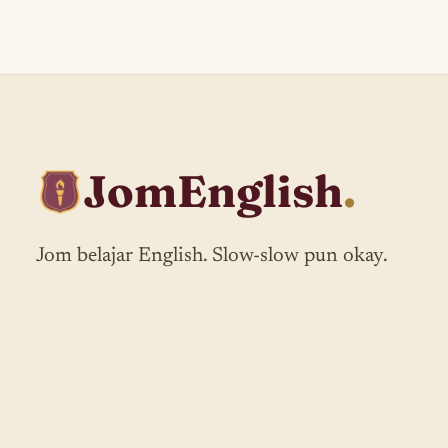
JomEnglish
.
Jom belajar English. Slow-slow pun okay.