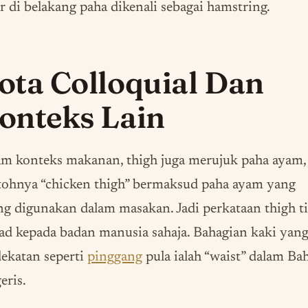
r di belakang paha dikenali sebagai hamstring.
ota Colloquial Dan
onteks Lain
am konteks makanan, thigh juga merujuk paha ayam,
tohnya “chicken thigh” bermaksud paha ayam yang
ng digunakan dalam masakan. Jadi perkataan thigh t
ad kepada badan manusia sahaja. Bahagian kaki yan
ekatan seperti
pinggang
pula ialah “waist” dalam Ba
eris.