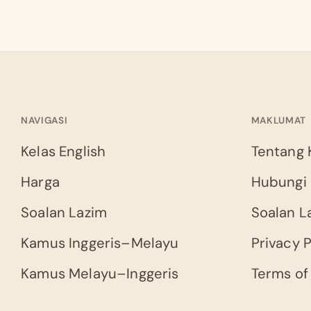
NAVIGASI
MAKLUMAT
Kelas English
Tentang 
Harga
Hubungi
Soalan Lazim
Soalan L
Kamus Inggeris–Melayu
Privacy P
Kamus Melayu–Inggeris
Terms of