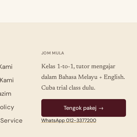
JOM MULA
Kami
Kelas 1-to-1, tutor mengajar
dalam Bahasa Melayu + English.
 Kami
Cuba trial class dulu.
azim
olicy
Tengok pakej →
 Service
WhatsApp 012-3377200