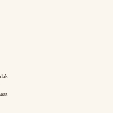
idak
g
hasa