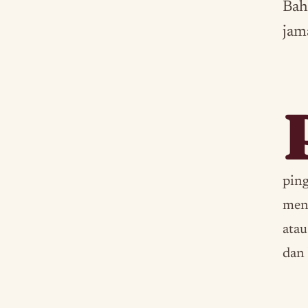
Bah
jam
ping
mena
atau
dan 