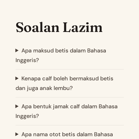
Soalan Lazim
Apa maksud betis dalam Bahasa
Inggeris?
Kenapa calf boleh bermaksud betis
dan juga anak lembu?
Apa bentuk jamak calf dalam Bahasa
Inggeris?
Apa nama otot betis dalam Bahasa