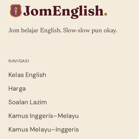
JomEnglish
.
Jom belajar English. Slow-slow pun okay.
NAVIGASI
Kelas English
Harga
Soalan Lazim
Kamus Inggeris–Melayu
Kamus Melayu–Inggeris