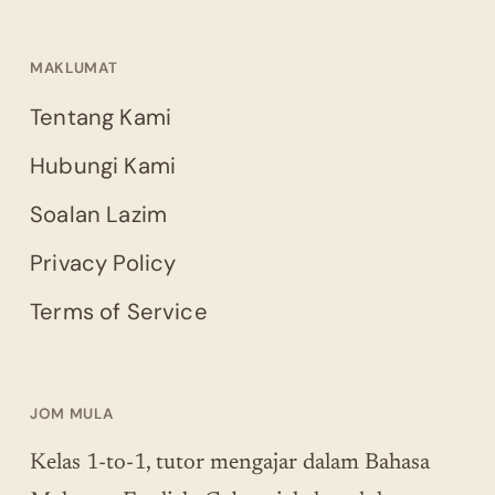
MAKLUMAT
Tentang Kami
Hubungi Kami
Soalan Lazim
Privacy Policy
Terms of Service
JOM MULA
Kelas 1-to-1, tutor mengajar dalam Bahasa