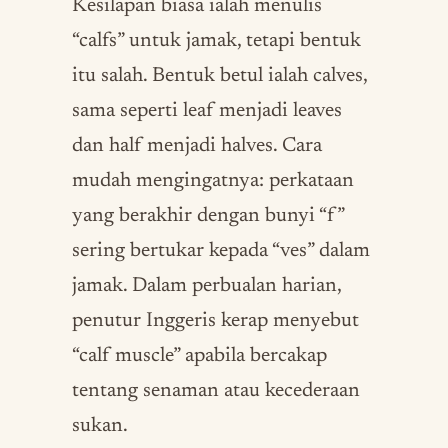
Kesilapan biasa ialah menulis
“calfs” untuk jamak, tetapi bentuk
itu salah. Bentuk betul ialah calves,
sama seperti leaf menjadi leaves
dan half menjadi halves. Cara
mudah mengingatnya: perkataan
yang berakhir dengan bunyi “f”
sering bertukar kepada “ves” dalam
jamak. Dalam perbualan harian,
penutur Inggeris kerap menyebut
“calf muscle” apabila bercakap
tentang senaman atau kecederaan
sukan.