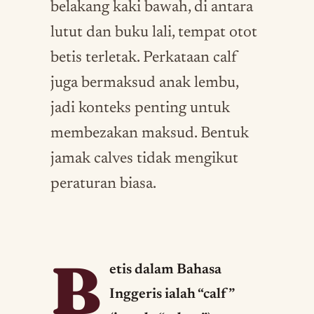
belakang kaki bawah, di antara
lutut dan buku lali, tempat otot
betis terletak. Perkataan calf
juga bermaksud anak lembu,
jadi konteks penting untuk
membezakan maksud. Bentuk
jamak calves tidak mengikut
peraturan biasa.
B
etis dalam Bahasa
Inggeris ialah “calf”