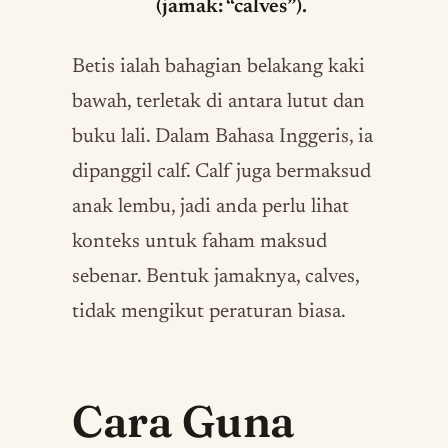
(jamak: “calves”).
Betis ialah bahagian belakang kaki
bawah, terletak di antara lutut dan
buku lali. Dalam Bahasa Inggeris, ia
dipanggil calf. Calf juga bermaksud
anak lembu, jadi anda perlu lihat
konteks untuk faham maksud
sebenar. Bentuk jamaknya, calves,
tidak mengikut peraturan biasa.
Cara Guna