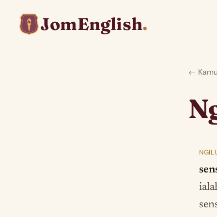
JomEnglish
.
← Kamus
Ng
NGIL
sens
iala
sen