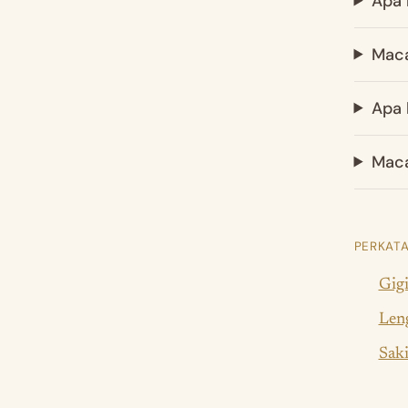
Apa 
Maca
Apa 
Maca
PERKATA
Gigi
Leng
Saki