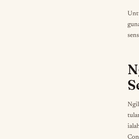
Untu
guna
sens
N
S
Ngil
tula
iala
Con