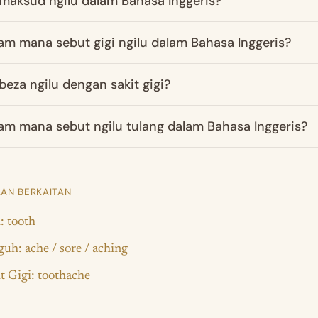
maksud ngilu dalam Bahasa Inggeris?
m mana sebut gigi ngilu dalam Bahasa Inggeris?
beza ngilu dengan sakit gigi?
m mana sebut ngilu tulang dalam Bahasa Inggeris?
AN BERKAITAN
: tooth
uh: ache / sore / aching
t Gigi: toothache