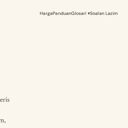
Harga
Panduan
Glosari
▾
Soalan Lazim
eris
am,