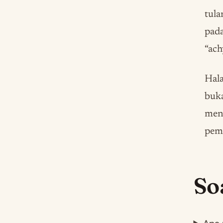
tula
pada
“ach
Hal
buka
meng
pem
So