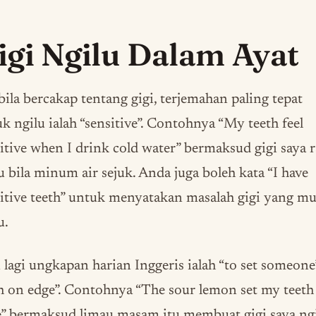
igi Ngilu Dalam Ayat
ila bercakap tentang gigi, terjemahan paling tepat
k ngilu ialah “sensitive”. Contohnya “My teeth feel
itive when I drink cold water” bermaksud gigi saya r
u bila minum air sejuk. Anda juga boleh kata “I have
itive teeth” untuk menyatakan masalah gigi yang m
u.
 lagi ungkapan harian Inggeris ialah “to set someone
h on edge”. Contohnya “The sour lemon set my teeth
” bermaksud limau masam itu membuat gigi saya ngi