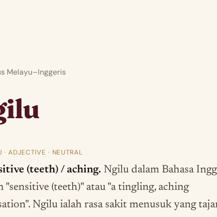
 Melayu–Inggeris
ilu
U · ADJECTIVE · NEUTRAL
itive (teeth) / aching.
Ngilu dalam Bahasa Ingg
h "sensitive (teeth)" atau "a tingling, aching
sation". Ngilu ialah rasa sakit menusuk yang taj