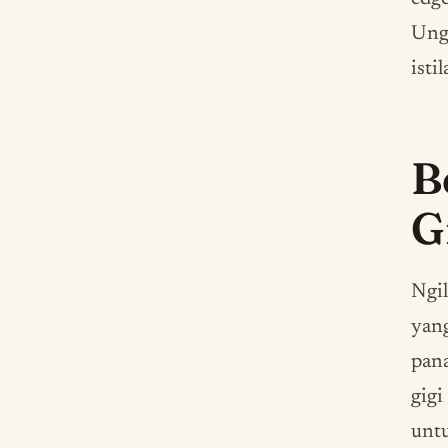
Ungk
isti
B
G
Ngi
yang
pana
gigi
untu