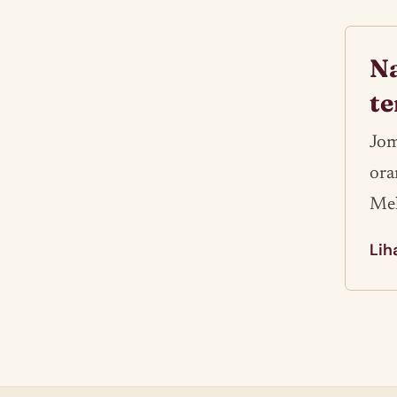
Na
t
Jom
ora
Mel
Lih