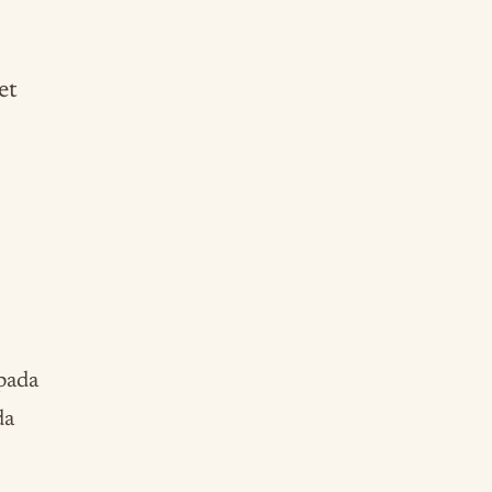
et
 pada
da