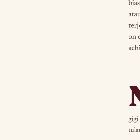
bia
ata
terj
on 
achi
gigi
tula