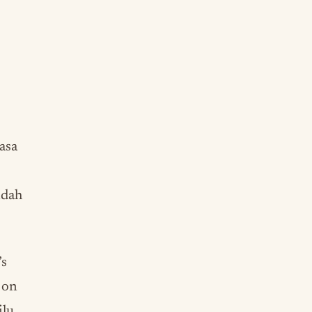
asa
udah
’s
 on
lu.