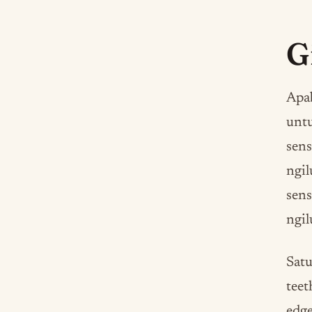
G
Apab
untu
sens
ngil
sens
ngil
Satu
teet
edge