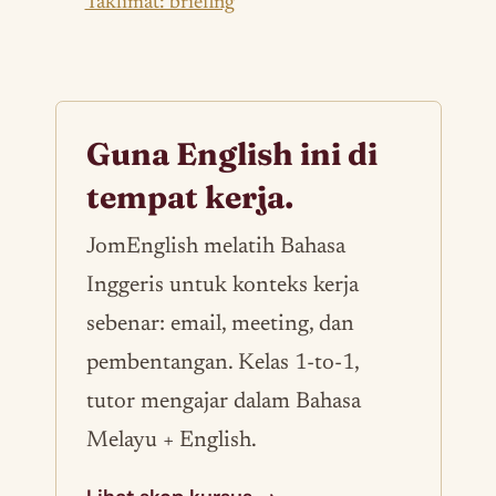
Taklimat: briefing
Guna English ini di
tempat kerja.
JomEnglish melatih Bahasa
Inggeris untuk konteks kerja
sebenar: email, meeting, dan
pembentangan. Kelas 1-to-1,
tutor mengajar dalam Bahasa
Melayu + English.