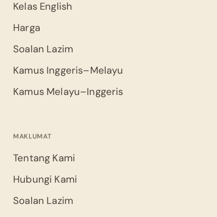
Kelas English
Harga
Soalan Lazim
Kamus Inggeris–Melayu
Kamus Melayu–Inggeris
MAKLUMAT
Tentang Kami
Hubungi Kami
Soalan Lazim