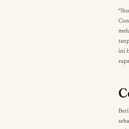
“Stu
Cont
melu
tanp
ini 
supa
C
Beri
seha