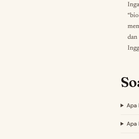
Inga
“bio
mema
dan 
Ingg
So
Apa 
Apa 