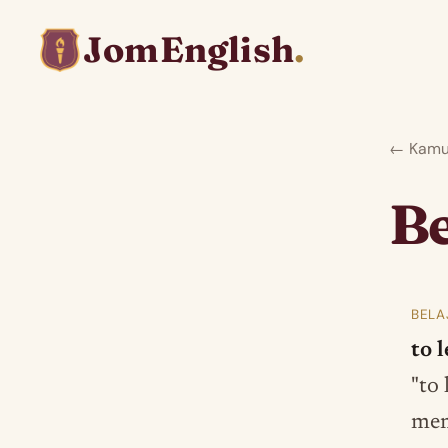
JomEnglish
.
← Kamus
Be
BELA
to l
"to
mem