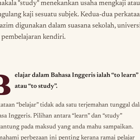
akala "study" menekankan usaha mengkaji atau
gulang kaji sesuatu subjek. Kedua-dua perkata
 lazim digunakan dalam suasana sekolah, universi
 pembelajaran kendiri.
B
elajar dalam Bahasa Inggeris ialah “to learn”
atau “to study”.
ataan “belajar” tidak ada satu terjemahan tunggal da
sa Inggeris. Pilihan antara “learn” dan “study”
gantung pada maksud yang anda mahu sampaikan.
hami perbezaan ini penting kerana ramai pelajar