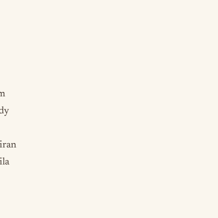
am
udy
iran
ila