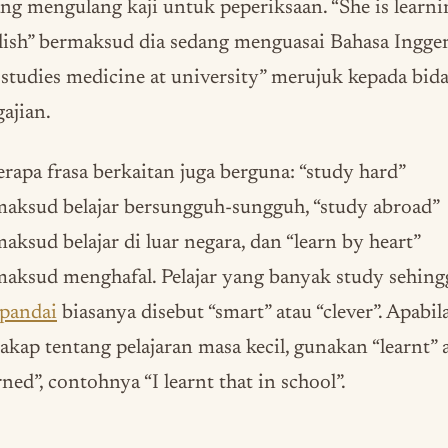
ng mengulang kaji untuk peperiksaan. “She is learni
ish” bermaksud dia sedang menguasai Bahasa Ingger
studies medicine at university” merujuk kepada bid
ajian.
rapa frasa berkaitan juga berguna: “study hard”
aksud belajar bersungguh-sungguh, “study abroad”
aksud belajar di luar negara, dan “learn by heart”
aksud menghafal. Pelajar yang banyak study sehing
pandai
biasanya disebut “smart” atau “clever”. Apabil
akap tentang pelajaran masa kecil, gunakan “learnt” 
rned”, contohnya “I learnt that in school”.