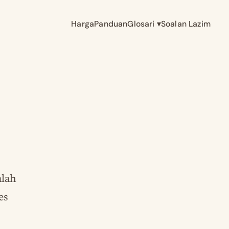
Harga
Panduan
Glosari
▾
Soalan Lazim
alah
es