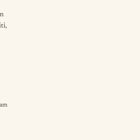
an
ti,
lam