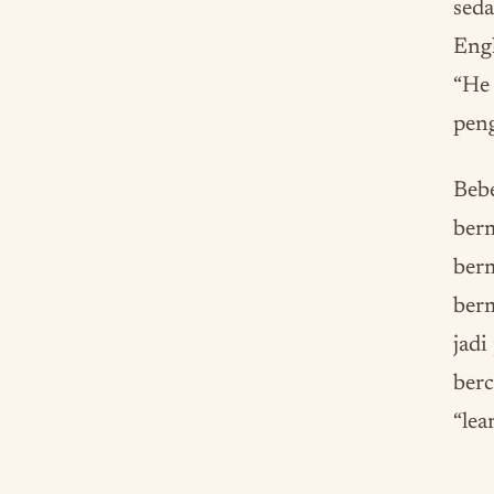
seda
Engl
“He 
peng
Bebe
berm
berm
berm
jadi
berc
“lea