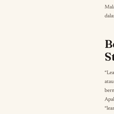
Mala
dala
B
S
“Lea
atau
ber
Apab
“lea