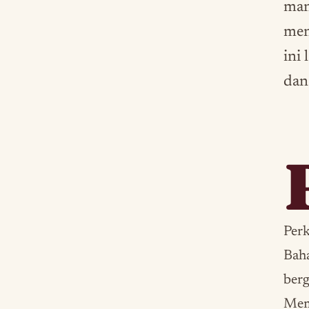
man
men
ini
dan
Perk
Baha
ber
Mema