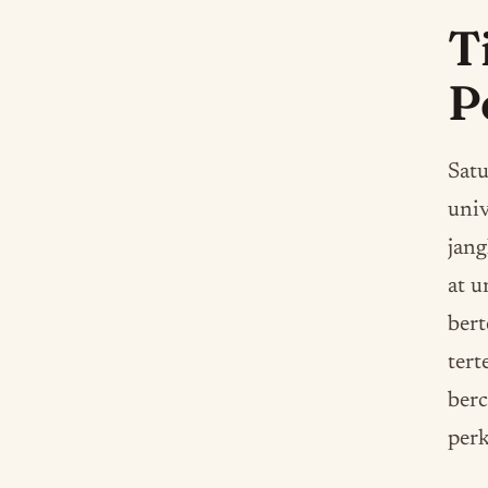
T
P
Satu
univ
jang
at u
bert
tert
berc
per